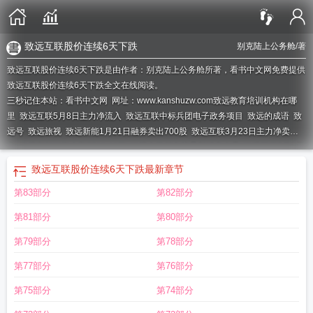
致远互联股价连续6天下跌
别克陆上公务舱
/著
致远互联股价连续6天下跌是由作者：别克陆上公务舱所著，看书中文网免费提供
致远互联股价连续6天下跌全文在线阅读。
三秒记住本站：看书中文网 网址：www.kanshuzw.com
致远教育培训机构在哪
里
致远互联5月8日主力净流入
致远互联中标兵团电子政务项目
致远的成语
致
远号
致远旅视
致远新能1月21日融券卖出700股
致远互联3月23日主力净卖
出
致远新能融资余额7718.49万
致远中学胡鑫宇最新消息今天
致远互联7月9日
主力资金净买入
致远新能7月31日快速上涨
致远外小迎新春音乐会举办
致远新
致远互联股价连续6天下跌
最新章节
能控股股东解除质押
致远新能一季度净利降49.61%
致远新能股东户数减少
致
第83部分
第82部分
远律师事务所
致远互联股价涨5.02%
致远新能最新股东户数下降
致远公司
致
远互联股价连续6天下跌
致远舰沉睡120年终出水
致远互联融资余额2.43亿
致
第81部分
第80部分
远新能股东人数为10048户
致远大厦售楼处电话
致远科技
致远电子
致远新能3
月9日快速回调
致远电子科技有限公司
致远老师个人简介
致远新能发布股价异
第79部分
第78部分
动公告
致远新能盘中快速上涨
致远新能2月10日主力资金净买入
致远新能盘中
第77部分
第76部分
跌幅达5%
致远新能股票
致远互联股东会通过多项议案
致远新能1月15日主力
资金净买入
致远环保科技有限公司
致远oa
致远塔
致远互联1月16日主力资金
第75部分
第74部分
净买
致远新能融资余额8096.59万
致远学校开展班主任培训
致远的意思
致远