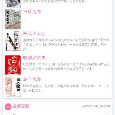
文阅读服务本站更新及时无弹窗广告欢迎光临...
神话房东
...
极品大太监
贪财好色但却精通书法书画的典当行小职员梁薪穿越到北宋深宫
之中成为一名没有净身的小太监。一方面梁薪惑乱宫闱，另一
方...
明朝好丈夫
明朝好丈夫由作者上山打老虎额创作全本作品该小说情节跌宕起
伏扣人心弦是一本难得的情节与文笔俱佳的好书91...
曼心满爱
即便天意弄人，总归是，有情人终成眷属。都市言情，1V1，专
情，HE结局。...
最新更新
www.kanshuzw.com