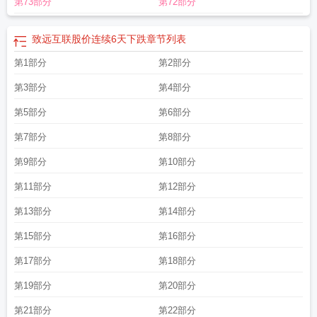
第73部分
第72部分
学院举行毕业生座谈会
致远学校原创舞蹈亮相
致远互联亮相数字中国建设峰
会
致远互联研发费用率20%-25%
致远互联涨2.02%
致远新能股东户数0.99万
户
致远新能6月12日快速反弹
致远机器人
致远互联股价连续3天下跌
致远互联
致远互联股价连续6天下跌
章节列表
发布2025业绩预告
致远互联入选edcc成员单位
致远新能氢能政策催化股价涨
第1部分
第2部分
停
致远互联
致远动漫
致远中学
致远互联3月31日主力资金净卖出
致远新能新
增电池技术概念
致远书香
致远互联软件有限公司
致远新能召开2026年临时股
第3部分
第4部分
东会
致远集团
致远荣誉计划
致远by芒果粽子
致远星战况如何
致远方诗歌
致
远学院
第5部分
致远新能3月13日主力资金净买入
第6部分
致远新能2250万股解除质押
致远
舰
致远中学收费标准
致远新能7月1日快速上涨
致远教育
致远互联7月30日主
第7部分
第8部分
力资金净买
致远名字的寓意怎么样
致远新能1月6日主力资金净卖出
致远五行属
什么
致远新能3月末股东人数公布
致远中药的功效
致远舰管带是谁
致远互联中
第9部分
第10部分
标注协运维服务
致远国际物流查询
致远新能
致远高中录取线
致远互联与华为
第11部分
第12部分
云发布ai方案
致远互联股价涨5.01%
致远新能盘中上涨3.82%
致远号巡洋舰
致
远绿能取得风电测试装置专利
致远中学举行初三毕业典礼
致远物流
致远互联接
第13部分
第14部分
入deepseekv4
致远学校是日本人办的吗
致远新能a股股东户数降幅逾3%
致远
第15部分
第16部分
互联中标重庆太极项目
致远新能6月17日快速回调
致远新能股吧
致远互联接待
融通基金调研
致远互联取得批量打印专利
致远互联涨7.67%
致远控股
致远知
第17部分
第18部分
学教育是正规机构吗
致远恐泥的意思
致远新能7月20日主力资金净卖出
致远互
联3月2日主力资金净买入
致远电子申请双面焊接专利
致远互联 中标
致远星
致
第19部分
第20部分
远的拼音
致远互联股价低位震荡
致远高中学费一年多少
致远新能2月13日股东
第21部分
第22部分
户数公布
致远学校
致远互联2025年业务取得进展
致远互联股票