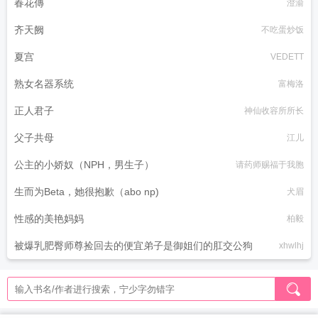
春花傳
澄渝
齐天阙
不吃蛋炒饭
夏宫
VEDETT
熟女名器系统
富梅洛
正人君子
神仙收容所所长
父子共母
江儿
公主的小娇奴（NPH，男生子）
请药师赐福于我胞
生而为Beta，她很抱歉（abo np)
犬眉
性感的美艳妈妈
柏毅
被爆乳肥臀师尊捡回去的便宜弟子是御姐们的肛交公狗
xhwlhj