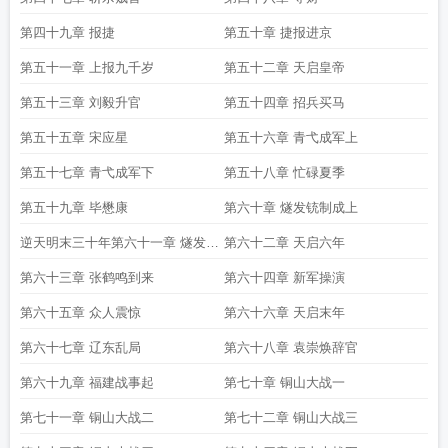
第四十九章 报捷
第五十章 捷报进京
第五十一章 上报九千岁
第五十二章 天启皇帝
第五十三章 刘毅升官
第五十四章 招兵买马
第五十五章 宋应星
第五十六章 青弋成军上
第五十七章 青弋成军下
第五十八章 忙碌夏季
第五十九章 毕懋康
第六十章 燧发铳制成上
逆天明末三十年第六十一章 燧发铳
第六十二章 天启六年
制成下
第六十三章 张鹤鸣到来
第六十四章 新军操演
第六十五章 众人震惊
第六十六章 天启末年
第六十七章 辽东乱局
第六十八章 袁崇焕辞官
第六十九章 福建战事起
第七十章 铜山大战一
第七十一章 铜山大战二
第七十二章 铜山大战三