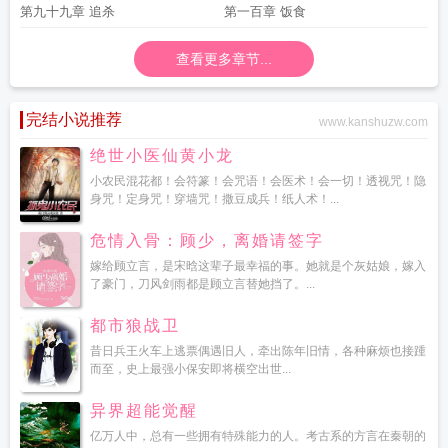
第九十九章 追杀
第一百章 饭食
查看更多章节...
完结小说推荐
www.kanshuzw.com
绝世小医仙黄小龙
小农民混花都！会符篆！会咒语！会医术！会一切！透视咒！隐
身咒！定身咒！穿墙咒！撒豆成兵！纸人术！...
危情入骨：顾少，离婚请签字
嫁给顾立言，是宋晗这辈子最幸福的事。她就是个灰姑娘，嫁入
了豪门，刀风剑雨都是顾立言替她挡了。...
都市狼战卫
昔日兵王火车上逃票偶遇旧人，牵出陈年旧情，各种麻烦也接踵
而至，史上最强小保安即将横空出世...
异界超能觉醒
亿万人中，总有一些拥有特殊能力的人。考古系的方言在秦朝的