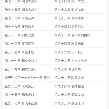
第七十三章 铜山大战四
第七十四章 铜山大战五
第七十五章 铜山大战六
第七十六章 败报飞传
第七十七章 东南会剿
第七十八章 调兵遣将
第七十九章 接到命令
第八十章 路遇龙宗武
第八十一章 到杭州府
第八十二章 袁崇焕的担忧
第八十三章 夜间巡营
第八十四章 出兵福建
第八十五章 亨臣来投
第八十六章 冯氏献计
第八十七章 初次交战上
第八十八章 初次交战中
第八十九章 初次交战下
第九十章 再攻泉州
逆天明末三十年第九十一章 夜袭
第九十二章 骑兵追击
第九十三章 火烧晋江
第九十四章 袁郑相遇
第九十五章 局势反转
第九十六章 新军发威
第九十七章 青弋军必胜
第九十八章 败退厦门