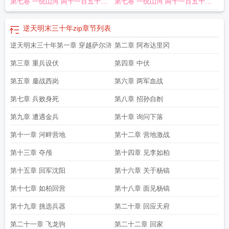
第七卷 一统山河 两千一百五十八
第七卷 一统山河 两千一百五十七
包网
逆天明末三十年TXT盘
逆天明末三十年TXT百度
逆天明末三十年百度百
科
逆天明末三十年女主
逆天明末三十年 作者青弋渔夫
逆天明末三十年百度
逆
章 汉中战役十二
章 汉中战役十一
天明末三十年txt免费
逆天明末三十年八零
逆天明末三十年免费阅读笔趣阁
逆天
逆天明末三十年zip
章节列表
明末三十年 青弋渔夫TXT
逆天明末三十年txt奇书网
逆天明末三十年 铁血
逆天
逆天明末三十年第一章 穿越萨尔浒
第二章 阿布达里冈
明末三十年青弋渔夫
逆天明末三十年有声
逆天明末三十年 青弋渔夫
逆天明末
三十年精校版txt
逆天明末三十年奇书网
逆天明末三十年免费
逆天明末三十年全
第三章 重兵设伏
第四章 中伏
文在线阅读
逆天明末三十年书旗网
逆天明末三十年TXT精校版
逆天明末三十年
新笔趣阁
第五章 鏖战西岗
逆天明末三十年全文
逆天明末三十年无弹窗阅读
第六章 两军血战
逆天明末三十年结
局
逆天明末三十年简介
第七章 兵败身死
第八章 招孙自刎
第九章 遭遇金兵
第十章 询问下落
第十一章 河畔营地
第十二章 营地激战
第十三章 夺颅
第十四章 见李如柏
第十五章 回军沈阳
第十六章 关于杨镐
第十七章 如柏回营
第十八章 面见杨镐
第十九章 挑选兵器
第二十章 回应天府
第二十一章 飞龙驹
第二十二章 回家