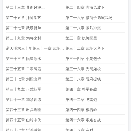
第二十三章 县衙风波上
第二十四章 县衙风波下
第二十五章 拜师学艺
第二十六章 徽商子弟演武场
第二十七章 武场挑衅
第二十八章 激烈冲突
第二十九章 为将之材
第三十章 纨绔阮星
逆天明末三十年第三十一章 武场大
第三十二章 武场大考下
考上
第三十三章 阮星溺水
第三十四章 小笼包子
第三十五章 二帝驾崩
第三十六章 光阴如梭
第三十七章 刘毅出师
第三十八章 阮府提钱
第三十九章 正式从军
第四十章 整军备战
第四十一章 加紧训练
第四十二章 飞雷炮
第四十三章 出兵剿匪
第四十四章 板石岭
第四十五章 山岭中伏
第四十六章 艰难奋战
第四十七章 斩杀贼首
第四十八章 夺财