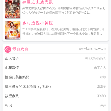
异世之虫族无敌
异世之虫族无敌由作者资产暴增创作全本作品该小说情节跌宕起
伏扣人心弦是一本难得的情节与文笔俱佳的好书91...
乡村透视小神医
211大学毕业的墨叶，在升职的关键，被自己的女下属陷害，名
誉扫地，被迫回乡搞盆栽没想到救下一个跳水少妇，却意外...
最新更新
www.kanshuzw.com
正人君子
神仙收容所所长
山花漫情
未了之人
性感的美艳妈妈
柏毅
魔王母女的床上秘情（gl乱伦）
洛洛子
欲望点数
不明白
相识
yuyu