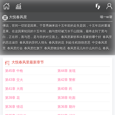
大悦春风里
喵一w
/著
佛说，世间一切皆是因果。于普秀娴来说十五年前的走失是因，十五年后的重逢
是果。在这因果轮回的十五年间，她与曾经被万水千山阻隔，最终走到了黑与
白，正在邪，善与恶，是与非的对立面上。
春风里家纺和水星家纺哪个好
春风里
的思念淑芬
春风里的异邦人情头
春风里的花
到处生机勃勃意思
中交春风景
里
春风里灯会
春风里红旗下
春风里物业电话
春风里花儿向什么向什么
春风里
看花谢花开是什么歌
春风里品牌
春风里的故事作文
春风里在什么地方
春风里
美食街在哪里
春风里垂柳在河边梳理长长的头发仿写拟人句
春风里属于哪个街
大悦春风里
最新章节
道
春风里楼盘怎么样
文一春风里
春风里春风吹花开草长蝴蝶飞仿写
春风里有
第45章 中枪
第44章 发现
什么味道
春风里大悦城
春风里的中国
春风里房价
春风里作文
春风里的杏花阅
读理解答案
春风里的中国朗诵稿
春风里汪峰原唱
春风里免费网站
春风里在哪
第43章 交火
第42章 警察
里
春风里户型图
春风里家纺
春风里家纺是几线品牌
春风里的那些事免费阅
读
春风里歌曲原唱
春风里笑春风春风得意对联
春风是几月几号
春风里跳舞花
第41章 大雨
第40章 药
儿高兴地在连词成句
春风野火烧大地
春风里东风多吹来什么仿写
花儿向什
第39章 花
第38章 吃面
么
含羞的春蕊
垂柳在河边梳理长长的头发仿写拟人句
春风里家纺是什么档
次
春风里家纺品牌怎么样
垂柳在河边梳理长长的头发
春风里的中国朗诵视
第36章 情话
第36章 期许
频
春风里的山茶花阅读理解答案
春风里的异邦人未增删樱花
春风里图片
春风