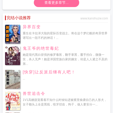
查看更多章节...
完结小说推荐
www.kanshuzw.com
异界百变
重生在卡拉泽大陆的星际百变战士。将在这个梦幻般的奇异世界
谱写出一段不朽的神话！...
鬼王爷的绝世毒妃
她是现代黑白皆惧的修罗毒医，翻手掌黑，覆手控白，微微一
笑，杀人无声！她是泽国世族白家的嫡女，却是人人避之不及的
第...
[快穿]让反派后继有人吧！
...
兽世追击令
1V1高糖甜宠看着不知什么时候钻进被窝里偷袭自己的人形犬，
女子额头上全是黑线，咬牙切齿，狗子，做人要安分一...