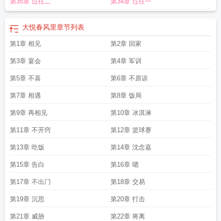
第35章 过往二
第34章 过往一
里的中国朗诵稿原文
春风里什么意思
春风里网站
春风里小区属于哪个社区
春
风里是哪个开发商
春风里床垫怎么样
春风里小区
春风里歌词
中南春风里
春风
里作文600字
春风里相遇
春风里的中国原文
春风里汪峰
春风野火烧十天是什
大悦春风里
章节列表
么生肖
春风里餐厅怎么样
春风里花儿高兴地在跳舞
春风里二手房
春风里楼
第1章 相见
第2章 回家
盘
春风里桃花红
向什么
春风里电视剧
春风里 诗词
柳叶青
春风里柳枝左右摇
摆扩句
春风里的中国朗诵配乐
春风里属于哪个社区
春风里小区房价
春天里电
第3章 宴会
第4章 军训
视剧
春风里春风吹花开草长蝴蝶飞照样子写句子
春风里东风多吹来燕子做新
窝
第5章 不喜
春风吹花开草长蝴蝶飞
几度春风里
春风里柳枝左右摇摆把句子写具体
第6章 不原谅
春风
里楼盘价格
春风里的异乡人
春风里四期
春风里洗过的太阳
春风里看花谢花
第7章 相遇
第8章 饭局
开
春风野火打一正确生肖
蓝城春风里
春风里的那些事
春风里的异邦人车
春风
里是几线品牌
春风里的杏花
春风里老街
春风里的中国朗诵
春风里四件套怎么
第9章 再相见
第10章 冰淇淋
样
春风里简谱
几度春风里看花谢花开是什么歌词
春风里城市广场
第11章 不开窍
第12章 篮球赛
第13章 吃饭
第14章 沈念嘉
第15章 告白
第16章 嗯
第17章 不出门
第18章 交易
第19章 沉思
第20章 打击
第21章 威胁
第22章 将离