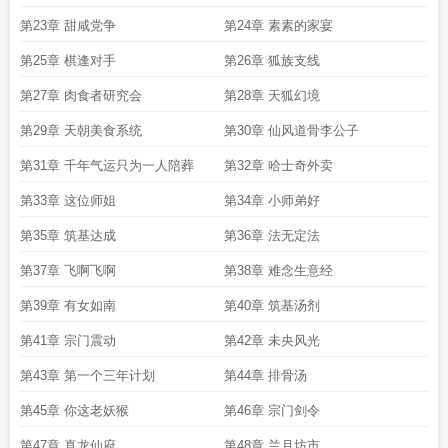
第23章 甜咸党争
第24章 素素的家宴
第25章 棋逢对手
第26章 狐族支线
第27章 肉食者研究会
第28章 天狐幻境
第29章 天朝美食系统
第30章 仙风道骨李公子
第31章 千年气运只为一人陪葬
第32章 哈士奇外卖
第33章 这位师姐
第34章 小师弟好
第35章 筑基达成
第36章 法无定法
第37章 飞啊飞啊
第38章 难念生意经
第39章 有女如南
第40章 筑基汤剂
第41章 宗门震动
第42章 未央风光
第43章 第一个三年计划
第44章 排骨汤
第45章 你这老妖猴
第46章 宗门剑令
第47章 真龙仙府
第48章 兰月坊市