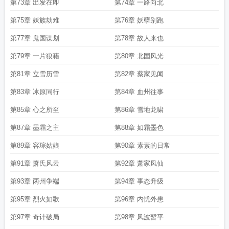
第73章 出发在即
第74章 一路向北
第75章 妖族劫难
第76章 妖孽别跑
第77章 鬼国谋划
第78章 故人来也
第79章 一片狼藉
第80章 北国风光
第81章 立雪历雪
第82章 蔡家见闻
第83章 冰原同行
第84章 血州往事
第85章 心之所至
第86章 雪地龙啸
第87章 墨霜之主
第88章 如霜墨色
第89章 容琮姑娘
第90章 素素的日常
第91章 萧氏风云
第92章 萧家凤仙
第93章 两州争端
第94章 事态升级
第95章 烈火如歌
第96章 内忧外患
第97章 奇计破局
第98章 风波暂平