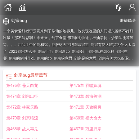
剑宗bug
胖福蝶
/著
一个美食爱好者李云意来到了修仙的地界儿。他发现这里的人们埋头苦练不好好
吃饭！那不能忍啊！来来来，剑宗食堂招聘削肉学徒，榨油学徒，炒菜学徒等等
等。。。用我手中的剑和锅，征服这天下吧
剑宗宗主
剑宗有俩大吃货为什么太监
了
2021剑宗怎么样
剑宗行为
剑宗新cp
剑宗嗓门
剑宗现在怎么样
剑宗在
哪
剑宗的剑叫什么
剑宗的cp
剑宗啥意思
剑宗是啥意思
剑宗有俩大吃货 聚合
中文网
剑宗cp
剑宗是34仔吗
剑宗有哪些
风剑宗宗主
剑宗人物
剑宗人物介
绍
剑宗视频
剑宗 作者
剑宗有俩大吃货 胖福蝶
剑宗有俩大吃货的
剑宗写的
剑宗bug
最新章节
第476章 苍天白龙
第475章 吞噬妖魂
第474章 剑宗出征
第473章 碧海兽潮
第472章 林家天路
第471章 天狼啸月
第470章 剑宗暗流
第469章 福大命大
第468章 故人再见
第467章 万里归宗