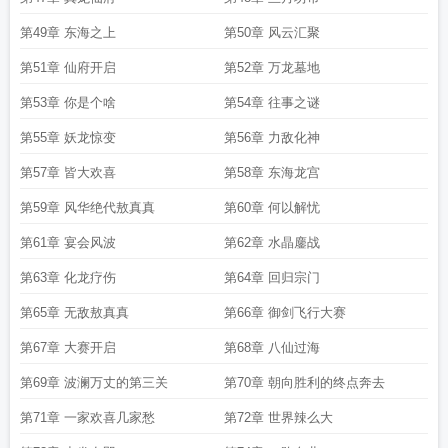
第49章 东海之上
第50章 风云汇聚
第51章 仙府开启
第52章 万龙墓地
第53章 你是个啥
第54章 往事之谜
第55章 妖龙惊变
第56章 力敌化神
第57章 皆大欢喜
第58章 东海龙宫
第59章 风华绝代敖真真
第60章 何以解忧
第61章 宴会风波
第62章 水晶鏖战
第63章 化龙疗伤
第64章 回归宗门
第65章 无敌敖真真
第66章 御剑飞行大赛
第67章 大赛开启
第68章 八仙过海
第69章 波澜万丈的第三关
第70章 朝向胜利的终点奔去
第71章 一家欢喜几家愁
第72章 世界辣么大