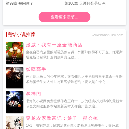
第99章 被困住了
第100章 天涯何处是归鸿
查看更多章节...
完结小说推荐
www.kanshuzw.com
漫威：我有一座全能商店
坐在自己商店里的斯诺悠然自得，外面却闹得不可开交。托尼斯
塔克斯诺帮我打造的战甲真无敌。...
妖孽高手
死亡岛上长大的少年苏寒，跟着佣兵之王学战技向至尊杀手学医
术与骗子学为人处世与政客谈理想岛上要么是亡命之...
弑神阁
书海阁小说网免费提供作者王府十一少的经典小说弑神阁最新章
节全文阅读服务本站更新及时无弹窗广告欢迎...
穿越农家致富记：娘子，挺会撩
1V1，甜宠带虐，励志治愈穿越女老板遇上穷酸书生，奉睡成