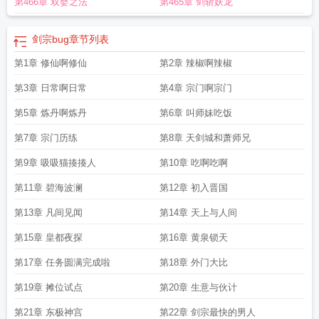
第466章 双婴之法
第465章 剑斩妖龙
剑宗bug
章节列表
第1章 修仙啊修仙
第2章 辣椒啊辣椒
第3章 日常啊日常
第4章 宗门啊宗门
第5章 炼丹啊炼丹
第6章 叫师妹吃饭
第7章 宗门历练
第8章 天剑城和萧师兄
第9章 吸吸猫揍揍人
第10章 吃啊吃啊
第11章 碧海波澜
第12章 初入晋国
第13章 凡间见闻
第14章 天上与人间
第15章 皇都夜探
第16章 黄泉锁天
第17章 任务圆满完成啦
第18章 外门大比
第19章 摊位试点
第20章 生意与伙计
第21章 东极神宫
第22章 剑宗最快的男人