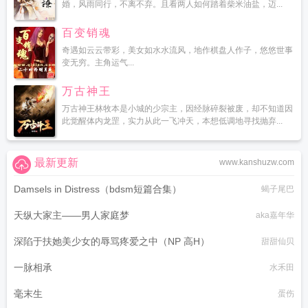
婚，风雨同行，不离不弃。且看两人如何踏着柴米油盐，迈...
百变销魂
奇遇如云云带彩，美女如水水流风，地作棋盘人作子，悠悠世事
变无穷。主角运气...
万古神王
万古神王林牧本是小城的少宗主，因经脉碎裂被废，却不知道因
此觉醒体内龙罡，实力从此一飞冲天，本想低调地寻找抛弃...
最新更新
www.kanshuzw.com
Damsels in Distress（bdsm短篇合集）
蝎子尾巴
天纵大家主——男人家庭梦
aka嘉年华
深陷于扶她美少女的辱骂疼爱之中（NP 高H）
甜甜仙贝
一脉相承
水禾田
毫末生
蛋伤