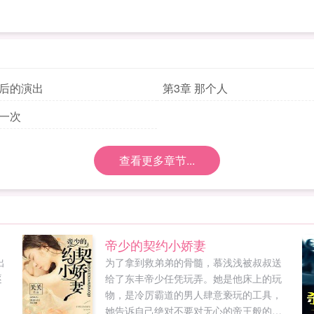
最后的演出
第3章 那个人
第一次
查看更多章节...
帝少的契约小娇妻
出
为了拿到救弟弟的骨髓，慕浅浅被叔叔送
逐
给了东丰帝少任凭玩弄。她是他床上的玩
物，是冷厉霸道的男人肆意亵玩的工具，
她告诉自己绝对不要对无心的帝王般的男