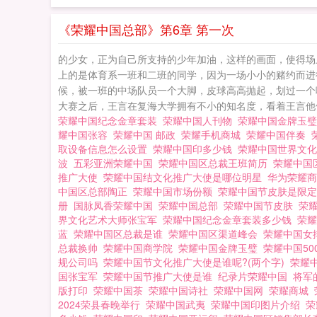
《荣耀中国总部》第6章 第一次
的少女，正为自己所支持的少年加油，这样的画面，使得场
上的是体育系一班和二班的同学，因为一场小小的赌约而进
候，被一班的中场队员一个大脚，皮球高高抛起，划过一个
大赛之后，王言在复海大学拥有不小的知名度，看着王言他们
荣耀中国纪念金章套装
荣耀中国人刊物
荣耀中国金牌玉
耀中国张容
荣耀中国 邮政
荣耀手机商城
荣耀中国伴奏
取设备信息怎么设置
荣耀中国印多少钱
荣耀中国世界文
波
五彩亚洲荣耀中国
荣耀中国区总裁王班简历
荣耀中国
推广大使
荣耀中国结文化推广大使是哪位明星
华为荣耀
中国区总部陶正
荣耀中国市场份额
荣耀中国节皮肤是限
册
国脉凤香荣耀中国
荣耀中国总部
荣耀中国节皮肤
荣
界文化艺术大师张宝军
荣耀中国纪念金章套装多少钱
荣
蓝
荣耀中国区总裁是谁
荣耀中国区渠道峰会
荣耀中国女
总裁换帅
荣耀中国商学院
荣耀中国金牌玉璧
荣耀中国5
规公司吗
荣耀中国节文化推广大使是谁呢?(两个字)
荣耀
国张宝军
荣耀中国节推广大使是谁
纪录片荣耀中国
将军
版打印
荣耀中国茶
荣耀中国诗社
荣耀中国网
荣耀商城
2024荣县春晚举行
荣耀中国武夷
荣耀中国印图片介绍
荣