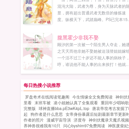
混沌大陆，武者为尊，身为天脉武者的
昱，拥有超出普通武者无数倍的修炼速
度。纵横天下，武踏巅峰。PS已完本15
万作品使徒，书号38115...
腹黑霍少非我不娶
顾汐的第一次被一个陌生男人夺走，她
之夭夭而他非她不娶她被迫顶替姐姐嫁
一个活不过三十岁还不能人事的病秧子
哼，谁说他不能人事的出来挨打！他就
那个跟她睡了之后还乐不思蜀的坏男人！.
每日热搜小说推荐
罗盘奇术在线阅读笔趣阁
今生情缘全文免费阅读
神剑伏
里看
末班车被
凌小姐她认真了全集观看
重回年少唱响歌
完整版
球神直播bba.pE3wK4pL.top
唐哀帝坟考古发掘了
起
狗作者是什么意思
女帝身份暴露后短剧最新章节更新
作者的照片
漫威宇宙导演
济度寺
神剑伏魔录天魔爪视频
养神兽很难我有10只
问心byshim97免费阅读
神医废柴妃