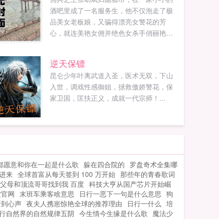
酒吧里成了一名服务生，他不仅泡走了极
品美女老板娘，又骗得漂亮女警花的芳
心，就连美艳女佣并绝色女杀手俏丽艳寡
妇，也都纷纷对他倾心钟情，带着无边的
艳福，张幼斌在都市之中叱咤风云，成为
逆天保镖
都市中的王者！...
昆仑少年叶离武道入圣，医术无双，下山
入世，调戏性感御姐，拯救傲娇警花，保
家卫国，匡扶正义，成就一代宗师！...
都愿意和你在一起是什么歌
躲在四合院的
罗盘奇术全集哪
进来
全球首富从每天签到 100 万开始
那些年的青春歌词
父母和顶流哥哥找到我 百度
科技大亨从国产芯片开始崛
堂官网
末班车乘客啥意思
日行一恶下一句是什么意思
狗
听到心声
夜夫人携崽惊艳全球的推荐理由
日行一什么
培
行自然界的自然规律五阴
今生情今生缘是什么歌
魔法少