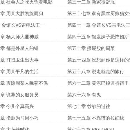
章 社会人之吃火锅看电影
第三十二章 新家很舒服
章 周某大胜凯旋而归
第三十七章 家有黑丝厨娘猫女
 金馆长VS雷电法王一
第四十一章 金馆长VS雷电法
章 杨大师大显神威
第四十五章 银发妹子恐怖如斯
章 都是外星人的错
第五十章 擦屁股的周某
章 打扫卫生出大事
第五十四章 没想到你是这样的
章 周某平凡的生活
第五十八章 说走就走的旅行
章 震惊周某人晚菊不保
第六十二章 黄泥巴掉进裤裆里
章 诡异的女服务员
第六十六章 有鬼
章 今儿个真高兴
第七十章 纱纱的过往
章 指鹿为马周小巧
第七十五章 不靠谱的拉红线
章 大花钱时代
第七十九章 BIG ZHOU