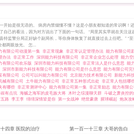
力有限公司动漫 北京能力有限公司 深圳市能力科技有限公
一开始是很无语的。 病房内禁烟懂不懂？这是小朋友都知道的常识啊！还
了自己的看法，因为对方说出了下面的一句话。 “局里其实早就在关注这
栗县特监警分局正好缺个副局长，等你身体恢复了就直接过去上任吧。” 
两眼放光。 怎...
力有限公司动漫第一集
非正常现象
非正常认定管理办法
能力有限公司
理办法
非正常工作
深圳能力科技有限公司
非正常企业怎么处理
能力空
力有限公司欢乐版
深圳市能力科技有限公司
非正常法人是什么意思
能
司
深圳市新能力科技有限公司
能力有限公司是什么意思
能力有限公司
泵有限公司
公司可以叫能力有限公司
北京能力技术有限公司
新能力科
机械有限公司
土牛能力有限公司
非正常五种形式出处
非正常人包括哪
失有哪些
非正常测评中心
能力有限公司第一集
非正常励志
能力有限
师叔有点坑
海贼之海军的皮毛族大将
木叶之综漫聊天群
斗破之萧炎控的
掌五路
李王李
绵绵深情皆是你
第一女战神
绝世豪唐
腥球崛起
炮灰攻
十四章 医院的治疗
第一百一十三章 大哥的告白