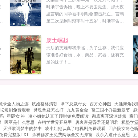
陈
时渐宇告诉她，晚上不要去湖边。那天夜
里言璃的同学被不明动物袭击死亡。言璃
0
第二次见到时渐宇时十五岁，时渐宇告诉
她，人类将面临灭顶之灾。言璃第三次见
到时渐宇时十七岁，时渐宇说一切有我。
废土崛起
一对一宠文，无小三无狗血，末世悬疑生
逃
无尽的灾难即将来临，为了生存，我们应
存，全程撒狗粮，可以放心跳坑！预收文
给
该准备好食物，水，药品，武器，还有充
忘记回家的小青梅文案秋恩瑾有三大爱
，
足的妹子！...
好，看好书吃美食解谜题。前两项秋恩瑾
是
做得非常轻松，有自己的公众号和直播平
..
台，做好书专题做美食直播，简直不亦乐
乎，但第三项就有点危险某天，高大帅气
玉树临风颜值逆天气场上天的顾大总裁来
到秋恩瑾面前，说你，跟我回去结婚。秋
魔录全人物之连
试婚格格清朝
拿下总裁母女
西方众神图
天涯海角我
恩瑾心跳加速头脑发热心花怒放，但还是
坛短剧免费观看
灵魂暴君怎么打
九九黄金金
胬三国小乔最新章节
赵
矜持地问道为什么啊？顾大总裁一脸阴
吗
星际女 神
凌小姐她认真了顾时铭免费阅读
彻底离开深渊舒然
豪门
笑，你把我内定的结婚对象弄进监狱了，
时
医巫是什么意思
在柯学世界开马甲
唐哀帝是昏君还是明君
私塾学
我现在找不到人结婚！预收文星际穿越之
天涯歌词梦中的梦中
凌小姐她认真了电视剧免费观看
四合院女角色
大佬不要跑！文案苏菀是21世纪国际异人
免费完整版TXT
杀神修罗王免费阅读全文无弹窗
以杀入道什么意思
五