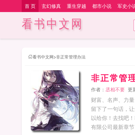
首 页
玄幻修真
重生穿越
都市小说
军史小
看书中文网
看书中文网
>
非正常管理办法
非正常管
作者：
丞相不要
更新
财富、名声、力量
留下了一句话，让
以给你！去找吧！
有限公司最新章节