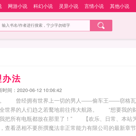
说
网游小说
科幻小说
灵异小说
言情小说
其他小说
理办法
时间：2020-06-12 10:06:42
。 曾经拥有世界上一切的男人——偷车王——窃格瓦拉
全世界的人们趋之若鹜地前往伟大航路。 “想要我的
我把所有电瓶都放在那里了！” 【欢乐、日常、本站
，查看丞相不要所撰魔法非正常能力有限公司的最新章节免费