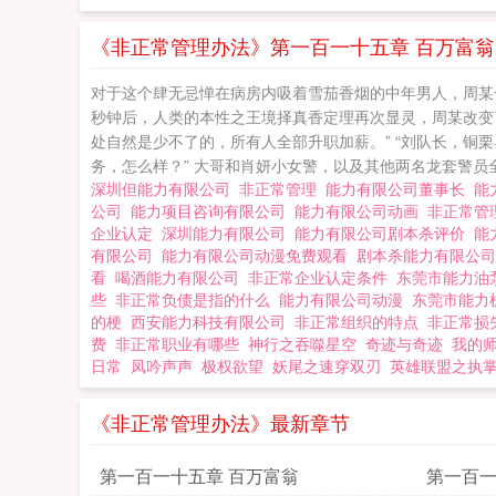
有限公司图片 能
《非正常管理办法》第一百一十五章 百万富翁
对于这个肆无忌惮在病房内吸着雪茄香烟的中年男人，周某
秒钟后，人类的本性之王境择真香定理再次显灵，周某改变
处自然是少不了的，所有人全部升职加薪。” “刘队长，铜
务，怎么样？” 大哥和肖妍小女警，以及其他两名龙套警员全都
深圳但能力有限公司
非正常管理
能力有限公司董事长
能
公司
能力项目咨询有限公司
能力有限公司动画
非正常管
企业认定
深圳能力有限公司
能力有限公司剧本杀评价
能
有限公司
能力有限公司动漫免费观看
剧本杀能力有限公
看
喝酒能力有限公司
非正常企业认定条件
东莞市能力油
些
非正常负债是指的什么
能力有限公司动漫
东莞市能力
的梗
西安能力科技有限公司
非正常组织的特点
非正常损
费
非正常职业有哪些
神行之吞噬星空
奇迹与奇迹
我的
日常
凤吟声声
极权欲望
妖尾之速穿双刃
英雄联盟之执
《非正常管理办法》最新章节
第一百一十五章 百万富翁
第一百一