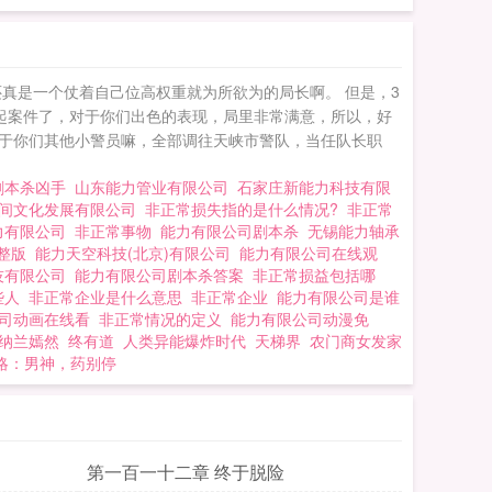
司 丞相不要
真是一个仗着自己位高权重就为所欲为的局长啊。 但是，3
起案件了，对于你们出色的表现，局里非常满意，所以，好
“至于你们其他小警员嘛，全部调往天峡市警队，当任队长职
剧本杀凶手
山东能力管业有限公司
石家庄新能力科技有限
间文化发展有限公司
非正常损失指的是什么情况?
非正常
力有限公司
非正常事物
能力有限公司剧本杀
无锡能力轴承
完整版
能力天空科技(北京)有限公司
能力有限公司在线观
技有限公司
能力有限公司剧本杀答案
非正常损益包括哪
些人
非正常企业是什么意思
非正常企业
能力有限公司是谁
公司动画在线看
非正常情况的定义
能力有限公司动漫免
纳兰嫣然
终有道
人类异能爆炸时代
天梯界
农门商女发家
略：男神，药别停
第一百一十二章 终于脱险