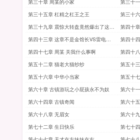
第三十章 周某的小家
第三十一
第三十五章 杠精之杠王之王
第三十六
第三十九章 震惊大转盘竟然爆出了这种
第四十章
东西
第四十三章 这章不是金馆长VS雷电法
第四十四
王了
第四十七章 周某 关我什么事啊
第四十八
第五十二章 猫老大猫纱纱
第五十三
第五十六章 中华小当家
第五十七
第六十章 古镇游玩之小屁孩永不为奴
第六十一
第六十四章 古镇奇闻
第六十五
第六十八章 无眉女
第六十九
第七十二章 生日快乐
第七十四
第七十七章 天才在左妹妹在右
第七十八