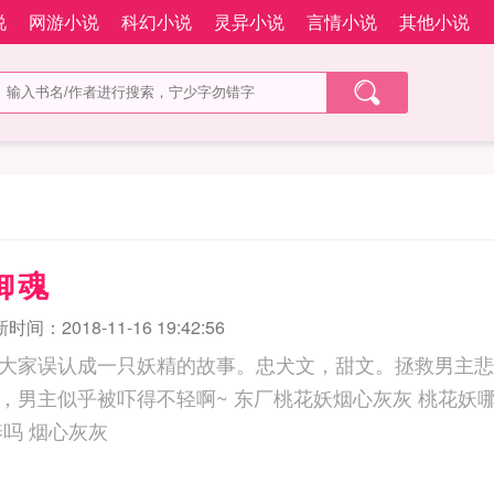
说
网游小说
科幻小说
灵异小说
言情小说
其他小说
御魂
时间：2018-11-16 19:42:56
大家误认成一只妖精的故事。忠犬文，甜文。拯救男主悲
啊~ 东厂桃花妖烟心灰灰 桃花妖哪里多 桃花妖喜欢的食
养吗 烟心灰灰