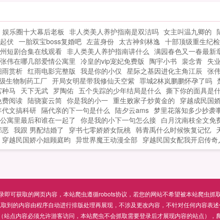
娱乐圈十大幕后老板
非人类美人养护指南是双洁吗
女主叫温九卿的
起伏
一胎双宝boss复婚吧
左蓝身份
太古神剑林逸
十部顶级重生纪检
州短剧合集在线观看
非人类美人养护指南讲什么
满园春色又一春最新
张伟在哪几部爱情公寓里
冷皇的vip宠妃免费版
陶宇小书
裴念青
失业
细雨赏析
红雨电影完整版
我是你的小仅
星际之基因进化主角江辰
张
级生物制药工厂
开局女明星带我修仙天空紫
罪城2林岚鹏鹏怀孕了吗
宫种马
天下无武
罗陶佑
五个失踪的少年结局是什么
撕下你的面具是
免费阅读
陆骁宴云简
你是我的小一
重生败家子炒黄金的
穿越成民国
年代文搞科研
隔代亲的下一句是什么
陆夕云ams
梦里花落知多少抄袭
公寓里最后和谁在一起了
你是我的小下一句怎么接
白月沈南枝全文免
邪恶
我跟 男配结婚了
穿书七零娇娇女阮桃
韩青禹什么时候恢复记忆
穿越民国娇小姐顾庭昀
异世界魔王动漫全部
穿越民国女配我开启传奇
可获取的网页内容，本站爬虫遵循robots协议，若您的网站不希望被本站爬虫抓取，可通过
抓取到的内容由程序自动进行排版处理再展现，不涉及更改内容，不针对任何内容表述
（站点内容必须允许游客访问，本站爬虫不会抓取需要登录后才展现内容的站点），