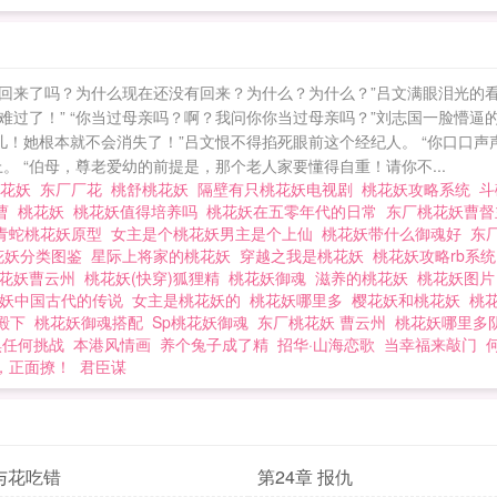
回来了吗？为什么现在还没有回来？为什么？为什么？”吕文满眼泪光的看
难过了！” “你当过母亲吗？啊？我问你你当过母亲吗？”刘志国一脸懵
儿！她根本就不会消失了！”吕文恨不得掐死眼前这个经纪人。 “你口口
 “伯母，尊老爱幼的前提是，那个老人家要懂得自重！请你不...
桃花妖
东厂厂花
桃舒桃花妖
隔壁有只桃花妖电视剧
桃花妖攻略系统
斗
妖曹
桃花妖
桃花妖值得培养吗
桃花妖在五零年代的日常
东厂桃花妖曹
青蛇桃花妖原型
女主是个桃花妖男主是个上仙
桃花妖带什么御魂好
东
花妖分类图鉴
星际上将家的桃花妖
穿越之我是桃花妖
桃花妖攻略rb系
桃花妖曹云州
桃花妖(快穿)狐狸精
桃花妖御魂
滋养的桃花妖
桃花妖图
花妖中国古代的传说
女主是桃花妖的
桃花妖哪里多
樱花妖和桃花妖
桃
三殿下
桃花妖御魂搭配
Sp桃花妖御魂
东厂桃花妖 曹云州
桃花妖哪里多
惧任何挑战
本港风情画
养个兔子成了精
招华·山海恋歌
当幸福来敲门
，正面撩！
君臣谋
 与花吃错
第24章 报仇