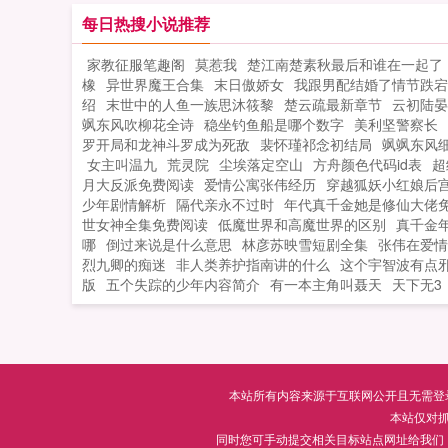
每日热搜小说推荐
家教征服笔趣阁
莫惹我
楚江南楚素秋最后和谁在一起了
橡
异世界魔王合集
末日傲娇女
我跟男配结婚了情节跌宕
绍
末世中的人鱼一族思沐筱黎
楚云疏最新章节
云初陆晏
飒东风吹柳花全诗
稳坐钓鱼船是哪个数字
美利坚警察长
罗开局和龙神斗罗成为死敌
裴怀瑾祁念初结局
飒飒东风
女主叫温九
荒灵院
尘埃落定空山
方舟颜色代码id表
超
月大反派免费阅读
爱情公寓张伟经历
穿越狐妖小红娘后
少年剧情解析
隔代亲永不过时
年代真千金她是修仙大佬
世女神全集免费阅读
低魔世界和高魔世界的区别
真千金
哪
倒过来说是什么意思
林彦苏映雪短剧全集
张伟在爱情
烈九卿的痴迷
非人类养护指南讲的什么
这个宇智波有点
版
五个失踪的少年内容简介
有一本主角叫聂天
天下无3
本站所有内容来源于互联网公开且无需登录即
本站仅对
同时您可手动提交相关目标站点网址给我们