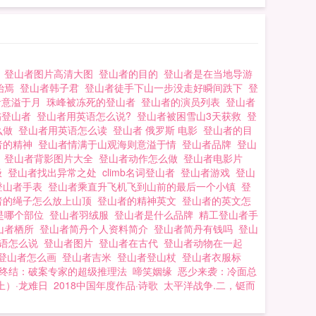
丹
登山者图片高清大图
登山者的目的
登山者是在当地导游
始焉
登山者韩子君
登山者徒手下山一步没走好瞬间跌下
登
者意溢于月
珠峰被冻死的登山者
登山者的演员列表
登山者
伤登山者
登山者用英语怎么说?
登山者被困雪山3天获救
登
么做
登山者用英语怎么读
登山者 俄罗斯 电影
登山者的目
者的精神
登山者情满于山观海则意溢于情
登山者品牌
登山
状
登山者背影图片大全
登山者动作怎么做
登山者电影片
极
登山者找出异常之处
climb名词登山者
登山者游戏
登山
登山者手表
登山者乘直升飞机飞到山前的最后一个小镇
登
者的绳子怎么放上山顶
登山者的精神英文
登山者的英文怎
是哪个部位
登山者羽绒服
登山者是什么品牌
精工登山者手
山者栖所
登山者简丹个人资料简介
登山者简丹有钱吗
登山
英语怎么说
登山者图片
登山者在古代
登山者动物在一起
登山者怎么画
登山者吉米
登山者登山杖
登山者衣服标
终结：破案专家的超级推理法
啼笑姻缘
恶少来袭：冷面总
上）·龙难日
2018中国年度作品·诗歌
太平洋战争.二，铤而