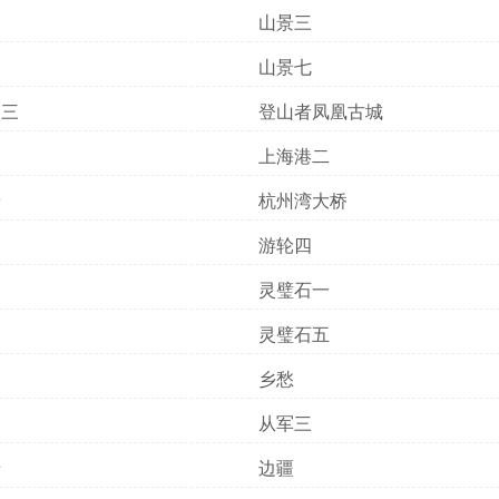
山景三
山景七
界三
登山者凤凰古城
一
上海港二
景
杭州湾大桥
游轮四
灵璧石一
四
灵璧石五
乡愁
从军三
卡
边疆