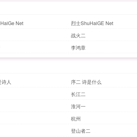
aiGe Net
烈士ShuHaiGE Net
战火二
替
李鸿章
是诗人
序二 诗是什么
长江二
淮河一
杭州
一
登山者二