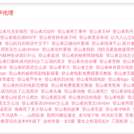
学伦理
山者马克安德烈
登山者式动作
登山者死亡事件
登山者王钟
登山者简
登山者观后感800字
登山者管静有孩子吗
登山者英语单词
以为入山之
遗体
登山的目的韩语中文字1
登山者正确动作要领
登山者情满于山 观月
用英语怎么读climber
登山者动作要领
登山者韩剧
消防员紧急救援受
的精神告诉我们什么
登山者桌游
登山者的秘密韩国电影
登山者运动怎
山者们最终成功的到达了山顶的英文
登山者先祖在哪
登山者管静
登山
单词
登山者的英语怎么读
登山者李兰
登山者之歌
登山者林肯霍尔现
ogo
登山者的秘密韩剧电影观看
登山者电影免费观看完整版
登山者无
者李建宏
登山者严冬冬
登山者的目的地
登山者韩国电影
登山者logo
思
登山者的目的电影完整版
登山者免费观看完整版
登山者简笔画
登山
终成功到达了山顶英语
登山者头像
登山者动物
登山者死亡
登山者训练
山者登山杖是什么档次
登山者观后感
登山者的目的电影
登山者电影
登
英文怎么说
登山者英语climber怎么读
登山者的英文climber
登山者用
么读英语
珠峰死了多少登山者
登山者的故事
登山者至是
登山者冲锋衣
太平洋战争.一，山雨欲来
殷商玛雅征服史
龙与地下铁
时光好又暖
罪案
教育综合读本8年级下
金粉世家：全2册
重生之权宠狂妃4
三国机密（