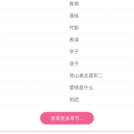
夜雨
晨练
竹影
夜读
近
学子
游子
一
登山者志愿军二
爱情是什么
初恋
查看更多章节...