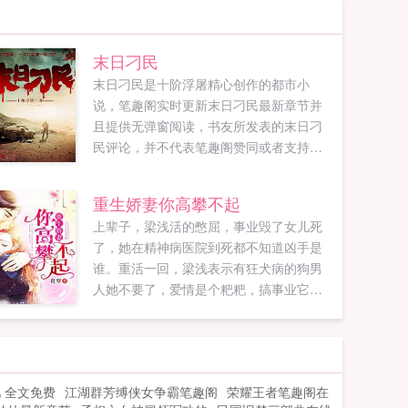
末日刁民
末日刁民是十阶浮屠精心创作的都市小
说，笔趣阁实时更新末日刁民最新章节并
且提供无弹窗阅读，书友所发表的末日刁
民评论，并不代表笔趣阁赞同或者支持末
日刁民读者的观点。...
重生娇妻你高攀不起
上辈子，梁浅活的憋屈，事业毁了女儿死
了，她在精神病医院到死都不知道凶手是
谁。重活一回，梁浅表示有狂犬病的狗男
人她不要了，爱情是个粑粑，搞事业它不
香吗？孟泽深发现，木头老婆竟然和他的
死对头好兄弟关系都不错。死对头成了她
的新东家，好兄弟成了她女儿的亲生父
亲。孟泽深我被绿了？梁浅呵呵，离婚
儿 全文免费
江湖群芳缚侠女争霸笔趣阁
荣耀王者笔趣阁在
吧！孟泽深汪汪，老婆，我觉得我比他们