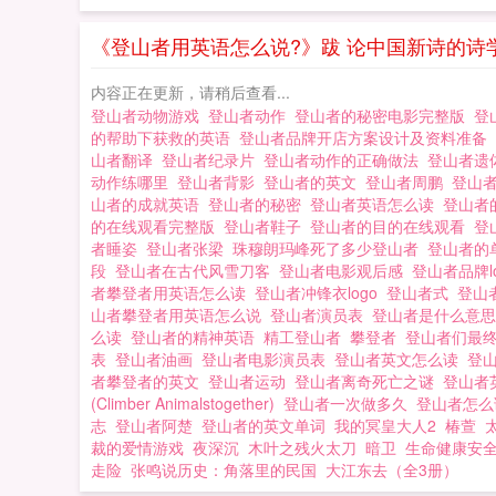
《登山者用英语怎么说?》跋 论中国新诗的诗
内容正在更新，请稍后查看...
登山者动物游戏
登山者动作
登山者的秘密电影完整版
登
的帮助下获救的英语
登山者品牌开店方案设计及资料准备
山者翻译
登山者纪录片
登山者动作的正确做法
登山者
动作练哪里
登山者背影
登山者的英文
登山者周鹏
登山者
山者的成就英语
登山者的秘密
登山者英语怎么读
登山者
的在线观看完整版
登山者鞋子
登山者的目的在线观看
登
者睡姿
登山者张梁
珠穆朗玛峰死了多少登山者
登山者的
段
登山者在古代风雪刀客
登山者电影观后感
登山者品牌l
者攀登者用英语怎么读
登山者冲锋衣logo
登山者式
登山
山者攀登者用英语怎么说
登山者演员表
登山者是什么意
么读
登山者的精神英语
精工登山者
攀登者
登山者们最
表
登山者油画
登山者电影演员表
登山者英文怎么读
登
者攀登者的英文
登山者运动
登山者离奇死亡之谜
登山者
(Climber Animalstogether)
登山者一次做多久
登山者怎
志
登山者阿楚
登山者的英文单词
我的冥皇大人2
椿萱
裁的爱情游戏
夜深沉
木叶之残火太刀
暗卫
生命健康安全
走险
张鸣说历史：角落里的民国
大江东去（全3册）