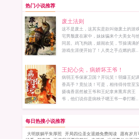
热门小说推荐
废土法则
这不是废土，这其实是款叫做废土的游
宅男颓废在家中，妹妹骗来个大美女与
同居。鸡飞狗跳，嬉闹欢笑，节操满满
游戏生涯便开始了！人类之手点燃的原
火花燎尽了原野。群星从天空中掷下烈
的长矛，焰如雨下。大陆被炽炎吞噬，
王妃心尖，病娇坏王爷！
入沸腾的海水之中。我们的灵魂融入了
病弱王爷保家卫国？开玩笑！弱爆王妃
景辐射里，覆满大地。寂静的黑暗笼罩
香高手？竟扯淡！可是，相传得传世至
个星球，年复一年很狂拽酷叼霸吧？不
摄魂香居然被王爷和王妃拿来熏库房王
我写的，by黑岛工作室amp辐射书友群
爷，他们说你是病秧子嗯王爷一拳打断
31141270，有兴趣的书友可以加。申请
一棵碗口粗的树桩王爷，他们还说你瘦
证写男女主角名字，否则不予通过！...
皮包骨嗯王爷抱着王妃回了房间王爷，
们还说还说你不行！他们是谁，本王定
每日热搜小说推荐
打的他爹娘媳妇小妾都不认得他！...
大明朕躺平朱厚照
开局四位圣女退婚免费阅读
愿有岁月