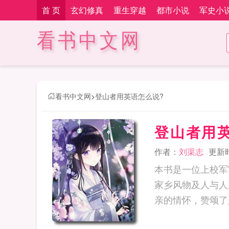
首 页
玄幻修真
重生穿越
都市小说
军史小
看书中文网
看书中文网
>
登山者用英语怎么说?
登山者用
作者：
刘渠志
更新时间
本书是一位上校军
家乡风物及人与人