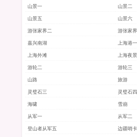
山景一
山景二
山景五
山景六
游张家界二
游张家
嘉兴南湖
上海港
上海外滩
上海夜
游轮二
游轮三
山路
旅游
灵璧石三
灵璧石
海啸
雪崩
从军一
从军二
登山者从军五
边疆哨