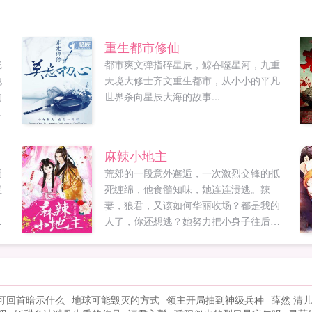
重生都市修仙
戏
都市爽文弹指碎星辰，鲸吞噬星河，九重
他
天境大修士齐文重生都市，从小小的平凡
的
世界杀向星辰大海的故事...
子
火
落
麻辣小地主
背
调
荒郊的一段意外邂逅，一次激烈交锋的抵
整
宝
死缠绵，他食髓知味，她连连溃逃。辣
是
妻，狼君，又该如何华丽收场？都是我的
了
人了，你还想逃？她努力把小身子往后藏
验
成
你谁啊，大叔，我可不认识你，别乱认亲
他
戚。他笑得分外邪佞，穿上衣衫就不认？
要
那我脱了你再认认。...
可回首暗示什么
地球可能毁灭的方式
领主开局抽到神级兵种
薛然 清