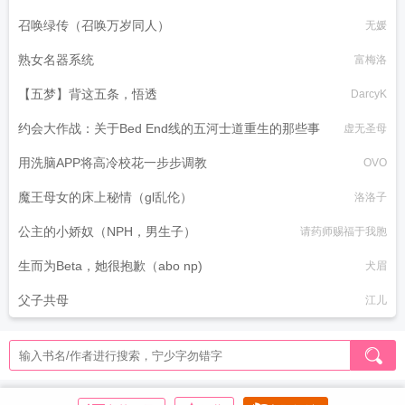
召唤绿传（召唤万岁同人）
无媛
熟女名器系统
富梅洛
【五梦】背这五条，悟透
DarcyK
约会大作战：关于Bed End线的五河士道重生的那些事
虚无圣母
用洗脑APP将高冷校花一步步调教
OVO
魔王母女的床上秘情（gl乱伦）
洛洛子
公主的小娇奴（NPH，男生子）
请药师赐福于我胞
生而为Beta，她很抱歉（abo np)
犬眉
父子共母
江儿