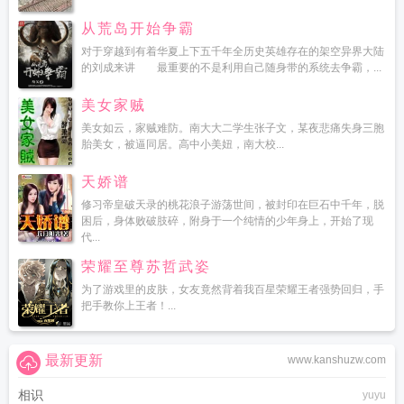
从荒岛开始争霸
对于穿越到有着华夏上下五千年全历史英雄存在的架空异界大陆
的刘成来讲 最重要的不是利用自己随身带的系统去争霸，...
美女家贼
美女如云，家贼难防。南大大二学生张子文，某夜悲痛失身三胞
胎美女，被逼同居。高中小美妞，南大校...
天娇谱
修习帝皇破天录的桃花浪子游荡世间，被封印在巨石中千年，脱
困后，身体败破肢碎，附身于一个纯情的少年身上，开始了现
代...
荣耀至尊苏哲武姿
为了游戏里的皮肤，女友竟然背着我百星荣耀王者强势回归，手
把手教你上王者！...
最新更新
www.kanshuzw.com
相识
yuyu