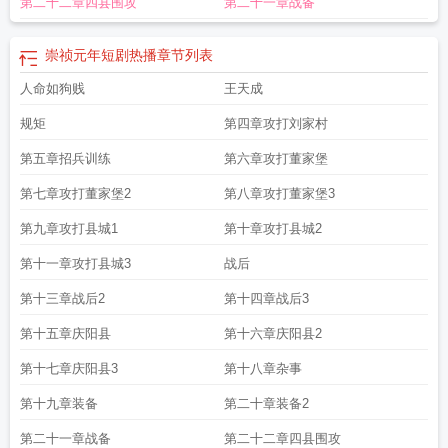
第二十二章四县围攻
第二十一章战备
辅
崇祯年间是公元多少年
崇祯元年会试
崇祯元年进士登科录王养正
崇祯元年
进士
穿越到崇祯元年
崇祯元年是什么时候
崇祯元年戊辰科进士登科录
崇祯元
年以选贡生入都翻译
崇祯元年六月
崇祯元年赵贞芳名字的
他穿越了吗
崇祯元
崇祯元年短剧热播
章节列表
年国库有多少银两
崇祯元年九月卖粮给蒙古
崇祯元年什么人能在墓地立石坊
崇
人命如狗贱
王天成
祯元年兵部尚书
张凡崇祯
崇祯元年大明亡国还剩五天
崇祯元年九月十六
崇祯
元年是哪年
崇祯纪年
延安饥
崇祯元年明朝地图
崇祯元年阅读
崇祯元年第一
规矩
第四章攻打刘家村
章
崇祯元年发生的事
崇祯元年是公元多少年
崇祯元年大事
第一章崇祯元年
畿
辅旱
第五章招兵训练
崇祯元年是谁祭扫朱元璋墓
崇祯元年王恭厂
第六章攻打董家堡
起原官
崇祯元年锦衣卫指挥
使是谁
崇祯元年户部尚书是谁
崇祯元年延绥镇总兵
崇祯元年饥荒
崇祯元年延
第七章攻打董家堡2
第八章攻打董家堡3
安饥
崇祯元年的局面真的很差吗?
府谷民王嘉阅读题
崇祯元年科举
崇祯元年到
现在多少年
崇祯元年大灾
崇祯元年发生了什么事
崇祯元年大旱
崇祯元年仁寿
第九章攻打县城1
第十章攻打县城2
宫
崇祯年份
崇祯元年辽东局势
崇祯元年是几几年
崇祯元年至崇祯十四年
崇祯
第十一章攻打县城3
战后
元年陕西天赤如血
崇祯元年海南
天赤如血
崇祯元年岁大饥
崇祯元年朱由检多
少岁
采方成进士翻译
崇祯元年是公元哪一年
崇祯元年是公元哪一年的
崇祯元
第十三章战后2
第十四章战后3
年大事年表
明朝崇祯元年
崇祯元年笔趣阁
起为吏部右侍郎
崇祯元年大事件
崇
第十五章庆阳县
第十六章庆阳县2
祯元年戊辰
崇祯元年欠了多少军饷
崇祯元年三月丙寅是公元多少年
崇祯元年戊
辰是哪一年
崇祯元年的进士
崇祯元年的干支纪年
崇祯元年全陕天赤如血
崇祯
第十七章庆阳县3
第十八章杂事
元年赤地千里
崇祯元年地图
赤地千里
府谷民王
崇祯元年秦良玉多少兵力啊
崇
祯元年是什么朝代
崇祯元年史可法砚台图
采方成进士
崇祯元年陕西大旱
崇祯
第十九章装备
第二十章装备2
元年状元
崇祯元年发生了什么
崇祯元年秦良玉多少岁
重生明末之崇祯元年
崇
第二十一章战备
第二十二章四县围攻
祯元年锦衣卫指挥使
崇祯元年至今多少年
崇祯元年奇器图说
崇祯元年版图
崇