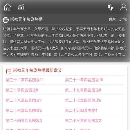
崇祯元年短剧热播
傅家二少
/著
明朝末年陕西大旱，久旱不雨，苛捐杂税繁多。于再天启七年七月明末的农民起
义拉开了序章。推翻明朝的闯王李自成此时还是个快递小哥。张献忠只是一名捕
快。很快两人就会失去工作。加入造反求生的大军。崇祯元年王络穿越过来加入
造反求生的大军。
崇祯元年财政收入
赵瀚穿越到崇祯元年
他穿越成崇祯
崇祯元
年大名府在哪里?
崇祯元年税收
崇祯元年是公元多少年啊
崇祯元年换三个首
辅
崇祯元年内阁首辅
崇祯元年六部尚书
崇祯元年天灾
重生明朝张凡崇祯元
年
崇祯元年辽东势力图
崇祯元年大明地图
崇祯元年进士名单
崇祯元年是多少
崇祯元年短剧热播
最新章节
年
崇祯元年张凡
明史纪事本末李自成之乱怀宗崇祯元年
崇祯元年明朝版图
明
第三十二章四县围攻11
第三十一章四县围攻10
末崇祯元年
崇祯元年进士登科录
崇祯元年北京军力
全旭穿越到崇祯元年
崇祯
元年官员名单及官职
崇祯元年朱连
崇祯元年是哪一年的
崇祯元年是哪一年?
赵
第三十章四县围攻9
第二十九章四县围攻8
瀚穿到崇祯元年
崇祯元年概况
崇祯元年香炉
崇祯元年戊辰进士登科录
崇祯元
年大事记
崇祯元年袁州府宜春县丞
崇祯元年 起点
天启七年和崇祯元年
崇祯元
第二十八章四县围攻7
第二十七章四县围攻6
年崇祯多少岁
崇祯元年农民起义
穿越崇祯元年
大明崇祯元年
崇祯元年裁撤驿
第二十六章四县围攻5
第二十五四县围攻4
站
重生崇祯元年
崇祯元年是哪一年
崇祯元年戊辰科进士名单
崇祯元年进士名
人
明末暴君崇祯元年
崇祯元年税收多少
大明亡国还剩五天
崇祯元年夏
研究生
第二十四章四县围攻3
第二十三章四县围攻2
穿越明末第一章崇祯元年
崇祯元年陕西
复召燮元
开局崇祯元年
崇祯元年首