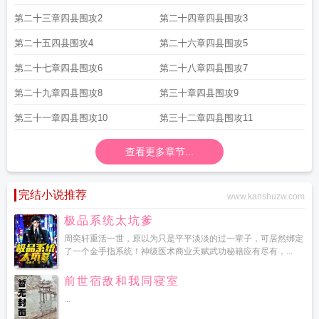
祯元年陕西赤
崇祯元年是崇祯几年
崇祯元年是公元几年
崇祯元年动漫
崇祯元
第二十三章四县围攻2
第二十四章四县围攻3
年赵贞芳
崇祯元年距今有多少年
崇祯元年傅家二少
崇祯什么年号
崇祯元年进
第二十五四县围攻4
第二十六章四县围攻5
士录
崇祯元年辽饷
崇祯元年户部尚书
崇祯元年史可法砚台值多少钱
崇祯元年
发生了哪些大事
崇祯元年是公元多少年呢
大明亡国还剩七天
崇祯元年人口
名
第二十七章四县围攻6
第二十八章四县围攻7
彻都下翻译
崇祯元年状元是谁
崇祯元年内阁成员
崇祯元年陕西巡抚
崇祯元年
陕西大旱明史记录
崇祯元年人口多少
全陕天赤如血
崇祯元年进士履历便览
五
第二十九章四县围攻8
第三十章四县围攻9
年大饥
崇祯元年辽东局势图
崇祯元年武进士
崇祯元年大名府
崇祯元年在线阅
第三十一章四县围攻10
第三十二章四县围攻11
读
崇祯元年阅读穿越崇祯帝
崇祯元年TXT
崇祯元年起点
崇祯元年史可法砚
台
崇祯元年以选贡生入都
崇祯元年天赤如血
查看更多章节...
完结小说推荐
www.kanshuzw.com
极品系统太坑爹
周奕轩重活一世，原以为只是平平淡淡的过一辈子，可居然绑定
了一个金手指系统！神级医术商业天赋武功秘籍应有尽有，...
前世宿敌和我同寝室
...