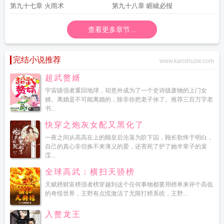
第九十七章 火雨术
第九十八章 睚眦必报
查看更多章节...
完结小说推荐
www.kanshuzw.com
超武赘婿
宇宙级强者重回地球，却意外成为了一个史诗级废物的上门女
婿。离婚是不可能离婚的，除非你把老子休了。推荐三百万字老
书...
快穿之炮灰女配又黑化了
一夜之间从高高在上的顾皇后沦落为阶下囚，顾长歌终于明白，
自己的真心非但换不来薄义的爱，还害死了护了她半辈子的裴
霂...
全球高武：横扫天骄榜
天赋榜财富榜强者榜穿越到这个任何事物都要用榜单来评个高低
的奇怪世界，王野有点慌激活了无限打榜系统，王野...
入赘龙王