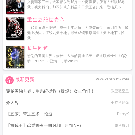
入赘瑶家三年，大家都以为我是一个窝囊废，所有人都欺我辱
我，视为我狗，却不知其实我是今日我王者归来，君临天下，...
重生之绝世青帝
一代青帝遭人暗害，重生千年之后，为重登帝位，亲刃血仇，修
无上功法，征战九天十地，最终成绩帝尊霸业！天上地下，惟
我...
长生问道
纷乱的道魔世界，修长生大法的普通弟子，证道以求长生！QQ
群119173950已满），群28539...
最新更新
www.kanshuzw.com
穿越黄油世界，用系统拯救（爆焯）女主角们！
教皇教皇皇
齐天阙
不吃蛋炒饭
【五梦】背这五条，悟透
DarcyK
【海贼王】恋爱哪有一帆风顺（剧情NP）
飙马厉刀