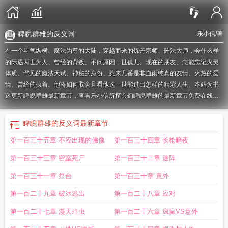
睥睨群雄的反义词
乐小信
/著
在一个斗气纵横、魔法为尊的大陆，穿越而来的炼丹宗师、阵法大师，会什么样
的际遇两世为人、曾经的背叛、不问原因一世孤儿、现在的朋友、怎能忘记火灵
体质、罕见的魔法天赋、神秘的身份、惹来几番是非血雨纯真的友情、火热的爱
情、曾经的执着。他将如何取舍且看他这一世能过出怎样的精彩人生。本站为书
迷更新睥睨群雄最新章节，查看乐小信所撰玄幻睥睨群雄的最新章节免费在线阅
读。
睥睨lol
睥睨群雄打一数字
睥睨群雄含义
睥睨什么什么
睥睨群雄是褒义词
还是贬义词
睥睨出处
睥睨群丘的意思
睥睨群雄的拼音和意思
睥睨群伦什么意
睥睨群雄的反义词
最新章节
思
睥睨天下?
睥睨群雄指什么生肖
睥睨群雄的反义词
睥睨众生百度百科
纵横
第一百三十五章 不应出现的佛像
第一百三十四章 长枪暗夜
商海是什么意思
纵横捭阖 睥睨天下
睥睨群雄比喻什么人
睥睨群雄打一生肖
睥
睨群雄打一生肖动物
睥睨众人是什么意思
睥睨群雄是褒义额
睥睨群雄傲北
第一百三十三章 密室死尸
第一百三十二章 迷阵
方
睥睨的意思是啥
睥睨群雄打一准确动物
睥睨群雄形容什么人
睥睨群雄的近
义词
睥睨全场
睥睨群雄近义词
睥睨群雄是什么意思
纵横商海
睥睨群雄成
第一百三十一章 祭台
第一百三十章 意外
语
睥睨而立
睥睨群雄打一正确生肖
笑比江南蜀川狂
睥睨群侪
傲视同侪
睥睨
第一百二十九章 破冰逃出
第一百二十八章 应对
群雄打一正确答案
睥睨群雄什么意思
睥睨群雄是什么生肖动物
睥睨群雄成语的
解释
睥睨群雄造句
睥睨群雄出自哪里
睥睨是什么意思啊
睥睨群雄读音
睥睨群
第一百二十七章 漫天蝗虫
第一百二十六章 疯癫VS意外
雄是贬义词吗
睥睨群雄打一最佳动物
睥睨群峰
睥睨群雄的拼音
睥睨天下
睥睨