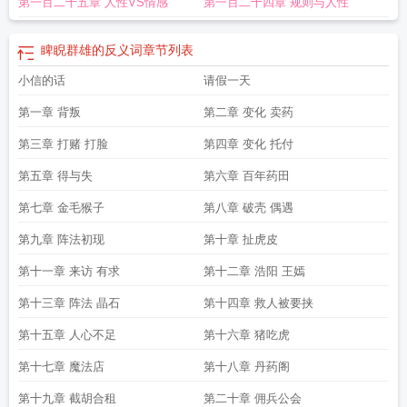
第一百二十五章 人性VS情感
第一百二十四章 规则与人性
意思
睥睨的意思?
睥睨众生下一句
睥睨群雄拼音
睥睨众史如庸奴
睥睨存亡
睥
睨群雄怎么读
睥睨群雄打一肖
俾睨群雄
睥睨群雄怎么读音
睥睨群雄的意思
睥
睨群雄打一最佳生肖
睥睨群伦是什么意思
睥睨群雄出处
睥睨群雄的反义词是什
睥睨群雄的反义词
章节列表
么
睥睨群雄是什么生肖
少室山下睥睨群雄
睥睨群雄是什么意思怎么读
睥睨群
小信的话
请假一天
山
睥睨群雄是成语吗
睥睨群雄的读音
睥睨群雄是什么含义
睥睨群雄打一准确
生肖
睥睨群雄的笑容
睥睨震慑
睥睨群怎么读
睥睨群伦怎么读
睥睨
脾睨群雄
第一章 背叛
第二章 变化 卖药
的拼音
睥睨群豪
睥睨群雄福音
睥睨群雄纵横商海
睥睨群芳怎么读
第三章 打赌 打脸
第四章 变化 托付
第五章 得与失
第六章 百年药田
第七章 金毛猴子
第八章 破壳 偶遇
第九章 阵法初现
第十章 扯虎皮
第十一章 来访 有求
第十二章 浩阳 王嫣
第十三章 阵法 晶石
第十四章 救人被要挟
第十五章 人心不足
第十六章 猪吃虎
第十七章 魔法店
第十八章 丹药阁
第十九章 截胡合租
第二十章 佣兵公会