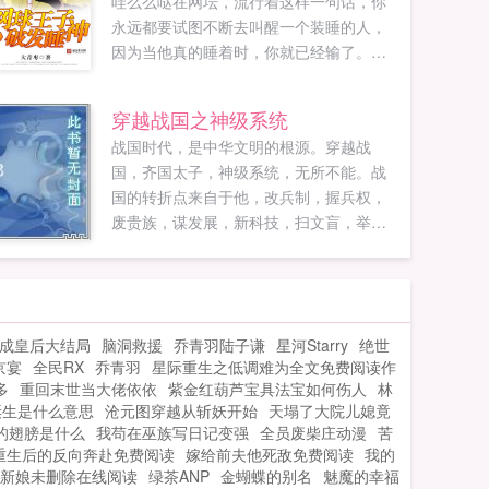
哇么么哒在网坛，流行着这样一句话，你
永远都要试图不断去叫醒一个装睡的人，
因为当他真的睡着时，你就已经输了。而
让这句话出现的，正...
穿越战国之神级系统
战国时代，是中华文明的根源。穿越战
国，齐国太子，神级系统，无所不能。战
国的转折点来自于他，改兵制，握兵权，
废贵族，谋发展，新科技，扫文盲，举兵
灭国，统一中原我为帝！结束了吗？没
有！灭匈奴，平百越，征日本，战罗马，
一统全球我为王！蓝星科技，灿烂辉煌在
战国，宇宙文明新方向！...
成皇后大结局
脑洞救援
乔青羽陆子谦
星河Starry
绝世
京宴
全民RX
乔青羽
星际重生之低调难为全文免费阅读作
多
重回末世当大佬依依
紫金红葫芦宝具法宝如何伤人
林
诞生是什么意思
沧元图穿越从斩妖开始
天塌了大院儿媳竟
的翅膀是什么
我苟在巫族写日记变强
全员废柴庄动漫
苦
重生后的反向奔赴免费阅读
嫁给前夫他死敌免费阅读
我的
新娘未删除在线阅读
绿茶ANP
金蝴蝶的别名
魅魔的幸福