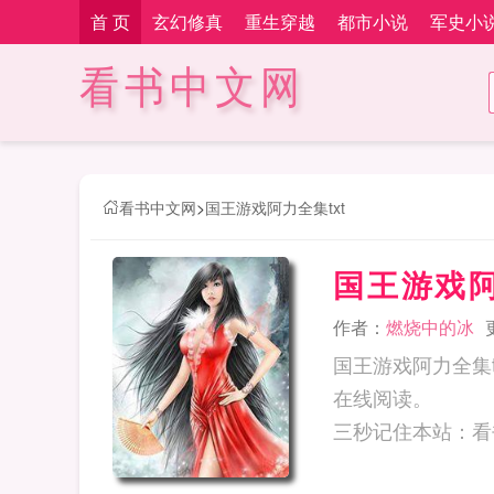
首 页
玄幻修真
重生穿越
都市小说
军史小
看书中文网
看书中文网
>
国王游戏阿力全集txt
国王游戏阿
作者：
燃烧中的冰
国王游戏阿力全集
在线阅读。