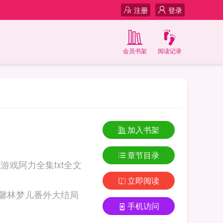
注册
登录
会员书架
阅读记录
加入书架
章节目录
戏阿力全集txt全文
立即阅读
huzw.com 国王游戏阿力李雨馨林梦儿番外大结局
手机访问