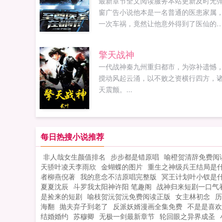
最新章节全文阅读服务本站更新及时无
窗广告小说他本是一名普通的医患家属
一次车祸，竟然让他意外得到了医仙的
承，让他创造了一次又一次的医学奇迹。.
擎天战神
一代战神秦九州重归都市，为弥补遗憾
搅动风起云涌，以不败之资横行四方，
天震颤。...
每日热搜小说推荐
非人哉女生颜值排名
步步都是错原唱
喻橙贺清辞免费阅
天骄叶凌天李雨欣
金蝴蝶的图片
重生之神级兵王结局是
者柳燕倪著
我的意念不洁原唱完整版
冥王计划叶小钗是
夏夏沈辰
斗罗我太阳神许阳 笔趣阁
战神归来短剧一口气
是捡来的短剧
喻枝贺沅贺沅免费阅读正版
女主林初念
历
海翻
抛夫弃子到老了
反派妖婿漫画全集免费
不是是喜欢
结婚婚约
苏穆卿
无极一剑最新章节
轮回眼之异界成圣