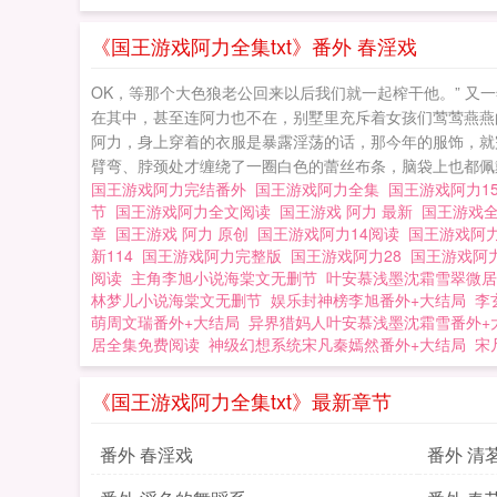
《国王游戏阿力全集txt》番外 春淫戏
OK，等那个大色狼老公回来以后我们就一起榨干他。” 
在其中，甚至连阿力也不在，别墅里充斥着女孩们莺莺燕燕
阿力，身上穿着的衣服是暴露淫荡的话，那今年的服饰，就
臂弯、脖颈处才缠绕了一圈白色的蕾丝布条，脑袋上也都佩戴
国王游戏阿力完结番外
国王游戏阿力全集
国王游戏阿力1
节
国王游戏阿力全文阅读
国王游戏 阿力 最新
国王游戏
章
国王游戏 阿力 原创
国王游戏阿力14阅读
国王游戏阿力
新114
国王游戏阿力完整版
国王游戏阿力28
国王游戏阿
阅读
主角李旭小说海棠文无删节
叶安慕浅墨沈霜雪翠微居
林梦儿小说海棠文无删节
娱乐封神榜李旭番外+大结局
李
萌周文瑞番外+大结局
异界猎妈人叶安慕浅墨沈霜雪番外+
居全集免费阅读
神级幻想系统宋凡秦嫣然番外+大结局
宋
《国王游戏阿力全集txt》最新章节
番外 春淫戏
番外 清