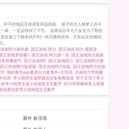
么，时不时地还互相调笑和说闹着。 屋子的主人林梦儿并不
一幕，一定会惊掉了下巴。 如果说去年九个女生为了取悦
只是全身上下根本找不到一块完整的布块，只有众女的腰间、
..
王游戏阿力番外篇
国王游戏 阿力
国王游戏 阿力 最新章
国王游戏李雨馨7
国王游戏 阿力第一章
国王游戏阿力最新
戏李雨馨霸气
国王游戏阿li
l国王游戏阿力
国王游戏阿力最
国王游戏啊力陆雯丽
国王游戏阿力续集
国王游戏阿力在线
删节
我的黄毛app夏君白川夏番外+大结局
主角阿力李雨馨
大结局
李小萌周文瑞翠微居全集免费阅读
窑子开张了李小
主角李小萌周文瑞小说海棠文无删节
阿力李雨馨林梦儿翠微
慕浅墨沈霜雪小说海棠文无删节
番外 春淫戏