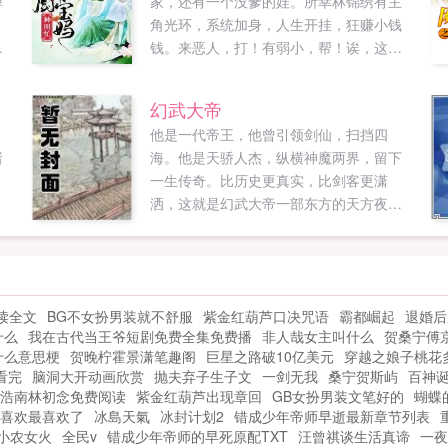
弹
家，还有一个没爹的娃。所幸林锦绣有主
，
角光环，系统加身，人生开挂，狂赚小钱
传
钱。来恶人，打！有弱小，帮！诶，这位
..
大兄弟，怎么长的如此像我放大版的儿
子，等等，留下姓名来。暴富带大家过好
幻武大帝
日子给儿子找个爹，齐活咯！...
，
他是一代帝王，他曾引领剑仙，扫挡四
诸
海。他是天骄人杰，纵横神魔两界，留下
一生传奇。比历史更真实，比剑客更潇
洒，这就是幻武大帝一部东方的天方夜谭
本站为书迷更新幻武大帝最新章节，查看
猛玛象所撰玄幻幻武大帝的最新章节免费
在线阅读。...
读全文
BG不女扮男装就不舒服
紫金红葫芦口决咒语
霸都崛起
退婚后
什么
我在古代当王爷短剧免费全集免费播
非人哉女主叫什么
贺桑宁傅
什么意思梗
贺晚柠霍景潇笔趣阁
巨星之路破10亿美元
穿越之娘子桃花
看完
脑洞大开动画欣赏
抛夫弃子生子文
一剑无我
桑宁贺斯屿
百神
浩南林初念免费阅读
紫金红葫芦出现章回
GB女扮男装文笔好的
蝴蝶
喜欢最喜欢了
冰島天氣
冰封计划2
错成少年帝师早逝最新章节列表
小农女火
全民v
错成少年帝师的早死原配TXT
汪曾祺谈生活真谛
一夜