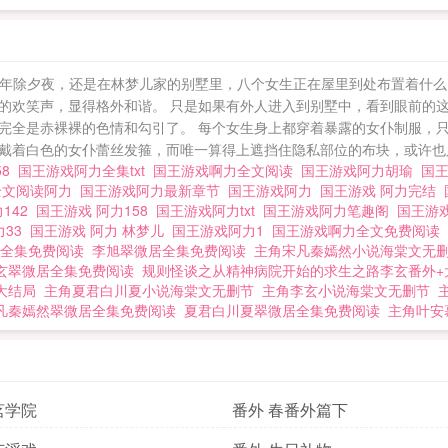
又一年除夕夜，还是在林梦儿家的别墅里，八个女生正在屋里到处布置着什
的欢笑声，显得格外和谐。 只是如果有外人进入到别墅中，看到眼前的这
完全是赤裸裸的色情和勾引了。 每个女生身上都穿着暴露的女仆制服，
着白色的女仆蕾丝发箍，而唯一算得上遮挡住隐私部位的布块，或许也只.
58
国王游戏阿力全集txt
国王游戏啊力全文阅读
国王游戏阿力胡瑜
国
全文阅读阿力
国王游戏阿力最新章节
国王游戏阿力
国王游戏 阿力完结
142
国王游戏 阿力158
国王游戏阿力txt
国王游戏阿力笔趣阁
国王游
力33
国王游戏 阿力 林梦儿
国王游戏阿力1
国王游戏啊力全文免费阅读
全集免费阅读
李旭翠微居全集免费阅读
主角宋凡秦嫣然小说海棠文无
玄翠微居全集免费阅读
规则怪谈之从精神病院开始的求生之路李玄番外+
大结局
主角夏君白川夏小说海棠文无删节
主角李玄小说海棠文无删节
凡秦嫣然翠微居全集免费阅读
夏君白川夏翠微居全集免费阅读
主角叶安
茗学院
番外 春番外篇下