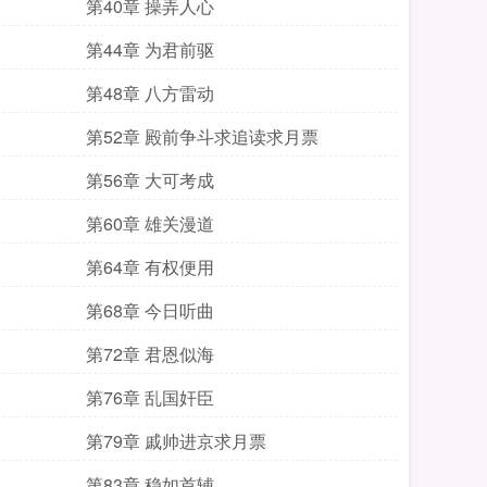
第40章 操弄人心
第44章 为君前驱
第48章 八方雷动
第52章 殿前争斗求追读求月票
第56章 大可考成
第60章 雄关漫道
第64章 有权便用
第68章 今日听曲
第72章 君恩似海
第76章 乱国奸臣
第79章 戚帅进京求月票
第83章 稳如首辅