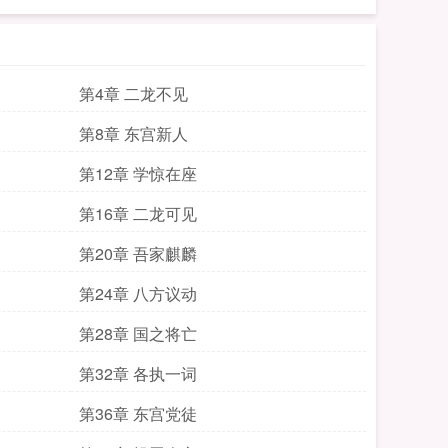
第4章 二龙不见
第8章 东宫新人
第12章 学惊在座
第16章 二龙可见
第20章 吾家麒麟
第24章 八方议动
第28章 国之将亡
第32章 各执一词
第36章 东宫党徒