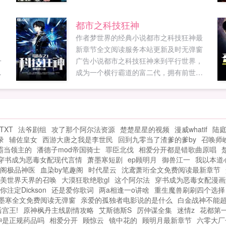
诉
是一本没有玩过任何游戏的人，也能看得
描
懂，看得津津有味的小说）另第一卷采用
都市之科技狂神
古龙式写法，情节文字比较精炼但有些书
！
作者梦世界的经典小说都市之科技狂神最
这
友可能觉得太过沉闷，不过不要紧，第二
，
新章节全文阅读服务本站更新及时无弹窗
。
卷开始后不久就是我的淫荡流写法，而且
一
广告小说都市之科技狂神来到平行世界，
陆
转得比较巧妙完全是无罪式的猥琐，所以
打
成为一个横行霸道的富二代，拥有前世数
世
喜欢流氓高手风格的甚至可以直接从第二
就
万年的科技知识，轻轻松松玩转地球于鼓
系
卷看起。...
点
掌之中，带领地球步入宇宙时代，成为科
技狂神！我，新世界的神！...
TXT
法爷剧组
攻了那个阿尔法资源
楚楚星星的视频
漫威whatif
陆
录
辅佐皇女
西游大唐之我是李世民
回到九零当了渣爹的爹by
召唤师
霸当领主的
潘德子mod帝国骑士
罪臣北伐
相爱分开都是错歌曲原唱
穿书成为恶毒女配现代言情
萧墨寒短剧
ep顾明月
御兽江一
我以本道
阁极品神医
血染by笔趣阁
时代星云
沈鸢萧珩全文免费阅读最新章节
美世界天界的召唤
大漠狂歌绝歌gl
这个阿尔法
穿书成为恶毒女配漫画
你注定Dickson
还是爱你歌词
两a相逢一o讲啥
重生魔兽刷刷四个选择
墨寒全文免费阅读无弹窗
亲爱的孤独者电影说的是什么
白金战神不能
宫王!
原神枫丹主线剧情攻略
艾斯德斯S
厉仲谋全集
迷情z
花都第
神是正规药品吗
相爱分开
顾惊云
镜中花的
顾明月最新章节
六零大厂