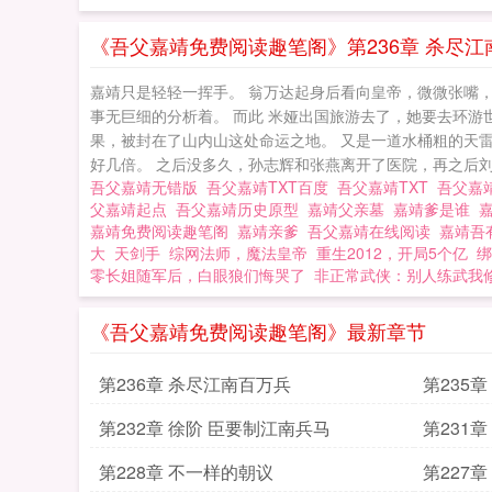
《吾父嘉靖免费阅读趣笔阁》第236章 杀尽江
嘉靖只是轻轻一挥手。 翁万达起身后看向皇帝，微微张嘴
事无巨细的分析着。 而此 米娅出国旅游去了，她要去环
果，被封在了山内山这处命运之地。 又是一道水桶粗的天
好几倍。 之后没多久，孙志辉和张燕离开了医院，再之后刘斐
吾父嘉靖无错版
吾父嘉靖TXT百度
吾父嘉靖TXT
吾父嘉
父嘉靖起点
吾父嘉靖历史原型
嘉靖父亲墓
嘉靖爹是谁
嘉靖免费阅读趣笔阁
嘉靖亲爹
吾父嘉靖在线阅读
嘉靖吾
大
天剑手
综网法师，魔法皇帝
重生2012，开局5个亿
绑
零长姐随军后，白眼狼们悔哭了
非正常武侠：别人练武我
《吾父嘉靖免费阅读趣笔阁》最新章节
第236章 杀尽江南百万兵
第235
第232章 徐阶 臣要制江南兵马
第231
第228章 不一样的朝议
第227