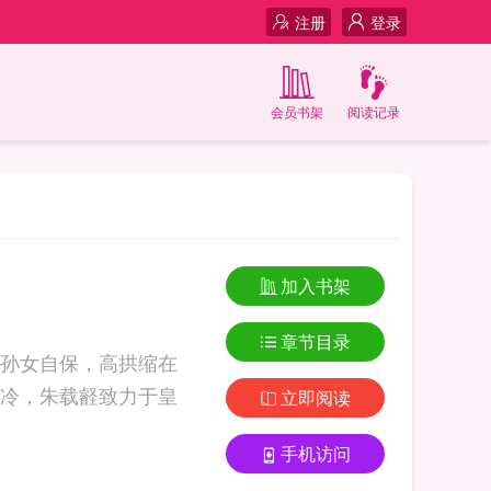
注册
登录
会员书架
阅读记录
加入书架
章节目录
孙女自保，高拱缩在
冷，朱载壡致力于皇
立即阅读
手机访问