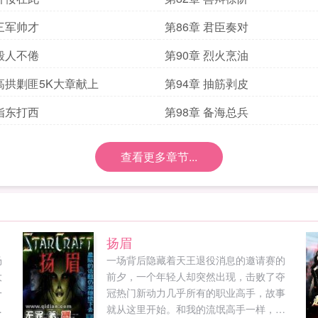
 三军帅才
第86章 君臣奏对
 毁人不倦
第90章 烈火烹油
 高拱剿匪5K大章献上
第94章 抽筋剥皮
 指东打西
第98章 备海总兵
查看更多章节...
扬眉
场
一场背后隐藏着天王退役消息的邀请赛的
大
前夕，一个年轻人却突然出现，击败了夺
一
冠热门新动力几乎所有的职业高手，故事
群
就从这里开始。和我的流氓高手一样，这