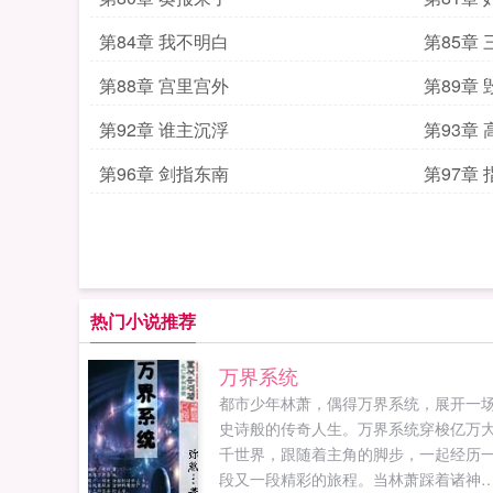
第84章 我不明白
第85章
第88章 宫里宫外
第89章
第92章 谁主沉浮
第93章
第96章 剑指东南
第97章
热门小说推荐
万界系统
都市少年林萧，偶得万界系统，展开一
史诗般的传奇人生。万界系统穿梭亿万
千世界，跟随着主角的脚步，一起经历
段又一段精彩的旅程。当林萧踩着诸神