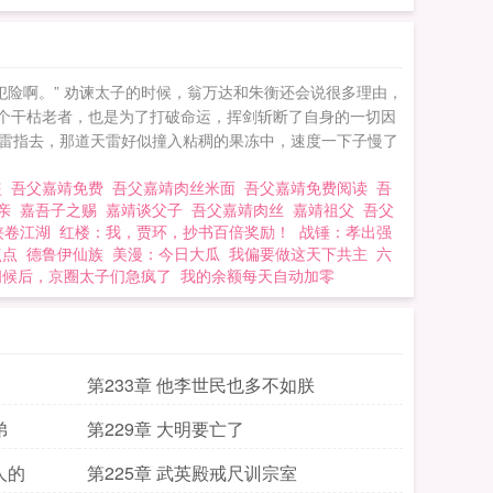
险啊。” 劝谏太子的时候，翁万达和朱衡还会说很多理由，
那个干枯老者，也是为了打破命运，挥剑斩断了自身的一切因
天雷指去，那道天雷好似撞入粘稠的果冻中，速度一下子慢了
盗
吾父嘉靖免费
吾父嘉靖肉丝米面
吾父嘉靖免费阅读
吾
父亲
嘉吾子之赐
嘉靖谈父子
吾父嘉靖肉丝
嘉靖祖父
吾父
侠卷江湖
红楼：我，贾环，抄书百倍奖励！
战锤：孝出强
点点
德鲁伊仙族
美漫：今日大瓜
我偏要做这天下共主
六
伺候后，京圈太子们急疯了
我的余额每天自动加零
第233章 他李世民也多不如朕
弟
第229章 大明要亡了
人的
第225章 武英殿戒尺训宗室