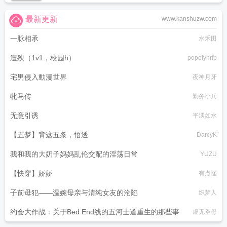
最新更新
www.kanshuzw.com
一脉相承
水禾田
遭殃（1v1，校园h）
popofyhrfp
宅男侵入動漫世界
夜神月牙
牝马传
勤务小兵
无意引诱
平淡如水
【五梦】背这五条，悟透
DarcyK
我和我的大奶子妈妈乱伦交配的淫荡日常
YUZU
【快穿】娇娇
有点怪
子前母犯——温婉母亲与清纯女友的沦陷
织梦人
约会大作战：关于Bed End线的五河士道重生的那些事
虚无圣母