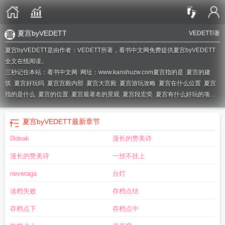
夏宫byVEDETT
VEDETT
/著
夏宫byVEDETT是由作者：VEDETT所著，看书中文网免费提供夏宫byVEDETT
全文在线阅读。
三秒记住本站：看书中文网 网址：www.kanshuzw.com
夏宫指的是
夏宫的建
筑
夏宫好玩吗
夏宫宫殿内部
夏宫大宫殿
夏宫游玩攻略
夏宫在什么位置
夏宫
指的是什么
夏宫的位置
夏宫最著名的景观
夏宫段宏奕
夏宫有什么好玩的项
目
夏宫有多大
夏宫byVEDETT
最新章节
0ldeak
漫长的赞美诗
漫长的赞美诗
一丝不挂上
neveraga
台灯
读档失败
存档点结
存档点下
存档点中