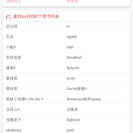
存档点上
吴哥窟
夏宫byVEDETT
章节列表
还记得
tn
宝石
ngdah
小船h
0aih
末世前夜
drealikeh
微微h
flytyurn
重感冒
ecret
两杯茶
tiache微微h
悬疑小说微h xfa dia n
0ceaneye厕所aaaay
没良心h
没睡意
没睡意下
ilightruh
nkideuka
yeid