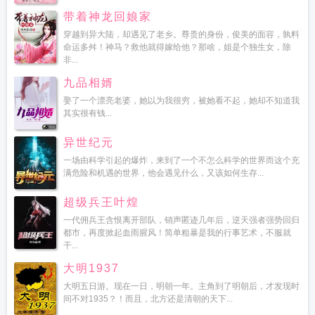
带着神龙回娘家
穿越到异大陆，却遇见了老乡。尊贵的身份，俊美的面容，孰料
命运多舛！神马？救他就得嫁给他？那啥，姐是个独生女，除
非...
九品相婿
娶了一个漂亮老婆，她以为我很穷，被她看不起，她却不知道我
其实很有钱...
异世纪元
一场由科学引起的爆炸，来到了一个不怎么科学的世界而这个充
满危险和机遇的世界，他会遇见什么，又该如何生存...
超级兵王叶煌
一代佣兵王含恨离开部队，销声匿迹几年后，逆天强者强势回归
都市，再度掀起血雨腥风！简单粗暴是我的行事艺术，不服就
干...
大明1937
大明五日游。现在一日，明朝一年。主角到了明朝后，才发现时
间不对1935？！而且，北方还是清朝的天下...