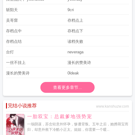
斩阳天
9cri
吴哥窟
存档点上
存档点中
存档点下
存档点结
读档失败
台灯
neveraga
一丝不挂上
漫长的赞美诗
漫长的赞美诗
0ldeak
查看更多章节...
完结小说推荐
www.kanshuzw.com
一胎双宝：总裁爹地强势宠
一场阴谋，苏念轻意外怀孕，惨遭背叛。五年之后，她携萌宝而
归，却意外救下冷酷小正太。姐姐，你需要一个暖...