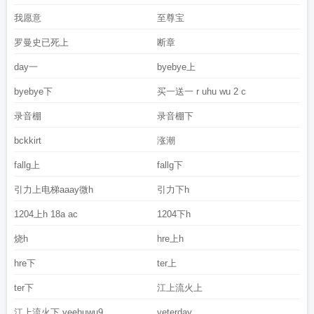
我愿意
至尊宝
罗曼史已死上
断章
day一
byebye上
byebye下
买一送一 r uhu wu 2 c
录音棚
录音棚下
bckkirt
涨潮
fallg上
fallg下
引力上电梯aaay微h
引力下h
1204上h 18a ac
1204下h
烧h
hre上h
hre下
ter上
ter下
江上流火上
江上流火下 yeehuwu9
yeterday