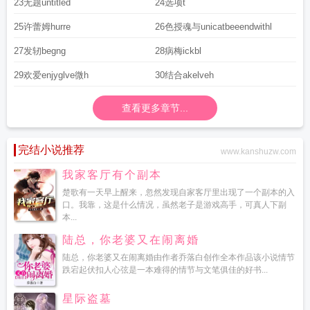
23无题untitled
24选项t
25许蕾姆hurre
26色授魂与unicatbeeendwithl
27发轫begng
28病梅ickbl
29欢爱enjyglve微h
30结合akelveh
查看更多章节...
完结小说推荐
www.kanshuzw.com
我家客厅有个副本
楚歌有一天早上醒来，忽然发现自家客厅里出现了一个副本的入
口。我靠，这是什么情况，虽然老子是游戏高手，可真人下副
本...
陆总，你老婆又在闹离婚
陆总，你老婆又在闹离婚由作者乔落白创作全本作品该小说情节
跌宕起伏扣人心弦是一本难得的情节与文笔俱佳的好书...
星际盗墓