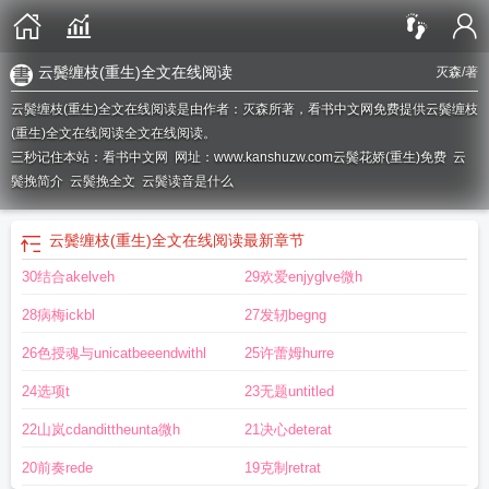
云鬓缠枝(重生)全文在线阅读
灭森
/著
云鬓缠枝(重生)全文在线阅读是由作者：灭森所著，看书中文网免费提供云鬓缠枝
(重生)全文在线阅读全文在线阅读。
三秒记住本站：看书中文网 网址：www.kanshuzw.com
云鬓花娇(重生)免费
云
鬓挽简介
云鬓挽全文
云鬓读音是什么
云鬓缠枝(重生)全文在线阅读
最新章节
30结合akelveh
29欢爱enjyglve微h
28病梅ickbl
27发轫begng
26色授魂与unicatbeeendwithl
25许蕾姆hurre
24选项t
23无题untitled
22山岚cdandittheunta微h
21决心deterat
20前奏rede
19克制retrat