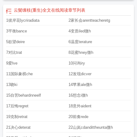
云鬓缠枝(重生)全文在线阅读
章节列表
1彼岸花lycriradiata
2家长会arentteacheretg
3平衡bance
4变质iled微h
5欲望deire
6温度terature
7对比trat
8花蜜hney微h
9爱lve
10问询iry
11国际象棋che
12发现dicver
13吻ki
14苹果ale微h
15自苦behardnneelf
16想念i微h
17后悔regret
18意外aident
19克制retrat
20前奏rede
21决心deterat
22山岚cdandittheunta微h