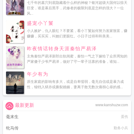
七千年的墓穴到底隐藏着什么样的神秘？银河超级大国何以惊天
巨变，谁是幕后黑手，武修者的极限到底是怎样的强大？一位
风...
盛宠小丫鬟
小人嫉妒，仇人眼红？不要紧，看小丫鬟如何努力发家致富，赚
赚赚，买买买，叫她们更眼红。小日子过得和和美美...
昨夜情话转身天涯秦怡严易泽
主角秦怡严易泽新郎出轨闺蜜，秦怡一气之下嫁给了众所周知的
严家傻子少爷严易泽，做好了守一辈子活寡的准备，谁知...
年少有为
原生家庭的影响有多大，或是自卑懦弱，毫无自信或是暴力成
性，锒铛入狱亦或撕裂婚姻，妻离子散无数次痛彻心扉的感...
最新更新
www.kanshuzw.com
毫末生
蛋伤
牝马传
勤务小兵