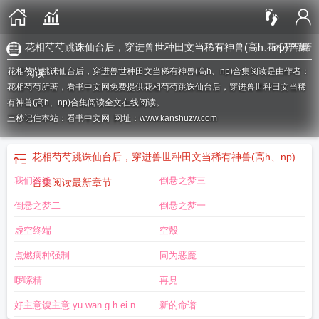
花相芍芍跳诛仙台后，穿进兽世种田文当稀有神兽(高h、np)合集
花相芍芍
/著
花相芍芍跳诛仙台后，穿进兽世种田文当稀有神兽(高h、np)合集阅读是由作者：
阅读
花相芍芍所著，看书中文网免费提供花相芍芍跳诛仙台后，穿进兽世种田文当稀
有神兽(高h、np)合集阅读全文在线阅读。
三秒记住本站：看书中文网 网址：www.kanshuzw.com
花相芍芍跳诛仙台后，穿进兽世种田文当稀有神兽(高h、np)
我们谈谈
倒悬之梦三
合集阅读
最新章节
倒悬之梦二
倒悬之梦一
虚空终端
空殼
点燃病种强制
同为恶魔
啰嗦精
再見
好主意馊主意 yu wan g h ei n
新的命谱