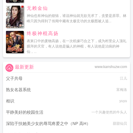
无赖金仙
神仙也有神仙的烦恼，谁说神仙就无欲无求了，贪婪是原罪。林
峰只因为得到了传闻中藏有太极玄功的太极图被人追...
终极神棍高扬
表舅口中的废物高扬，在一次机缘巧合之下，成为村里众人顶礼
膜拜的天官，有人说他是骗人的神棍，有人说他是治病的神
仙，...
最新更新
www.kanshuzw.com
父子共母
江儿
熟女名器系统
富梅洛
相识
yuyu
平静美好的校园生活
一个兴趣使然的牛头人
深陷于扶她美少女的辱骂疼爱之中（NP 高H）
甜甜仙贝