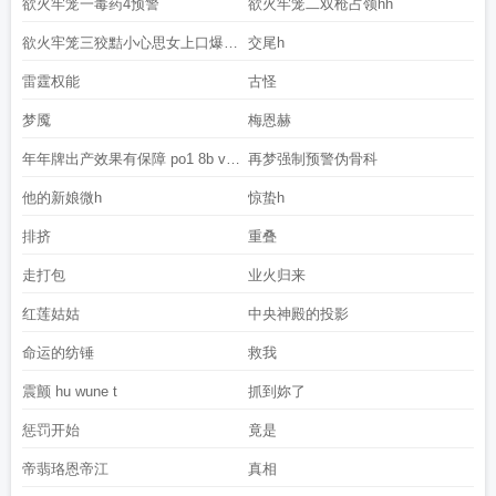
欲火牢笼一毒药4预警
欲火牢笼二双枪占领hh
欲火牢笼三狡黠小心思女上口爆预
交尾h
警
雷霆权能
古怪
梦魇
梅恩赫
年年牌出产效果有保障 po1 8b v c
再梦强制预警伪骨科
o
他的新娘微h
惊蛰h
排挤
重叠
走打包
业火归来
红莲姑姑
中央神殿的投影
命运的纺锤
救我
震颤 hu wune t
抓到妳了
惩罚开始
竟是
帝翡珞恩帝江
真相