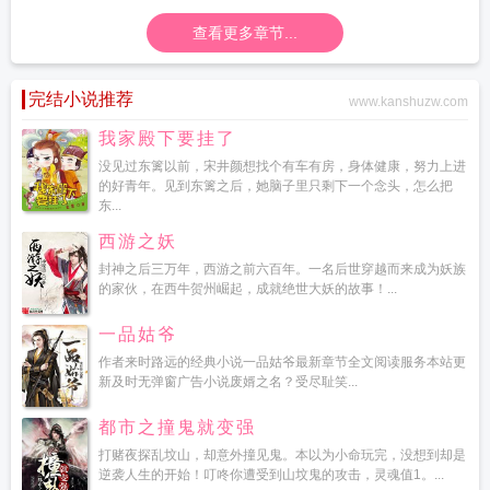
查看更多章节...
完结小说推荐
www.kanshuzw.com
我家殿下要挂了
没见过东篱以前，宋井颜想找个有车有房，身体健康，努力上进
的好青年。见到东篱之后，她脑子里只剩下一个念头，怎么把
东...
西游之妖
封神之后三万年，西游之前六百年。一名后世穿越而来成为妖族
的家伙，在西牛贺州崛起，成就绝世大妖的故事！...
一品姑爷
作者来时路远的经典小说一品姑爷最新章节全文阅读服务本站更
新及时无弹窗广告小说废婿之名？受尽耻笑...
都市之撞鬼就变强
打赌夜探乱坟山，却意外撞见鬼。本以为小命玩完，没想到却是
逆袭人生的开始！叮咚你遭受到山坟鬼的攻击，灵魂值1。...