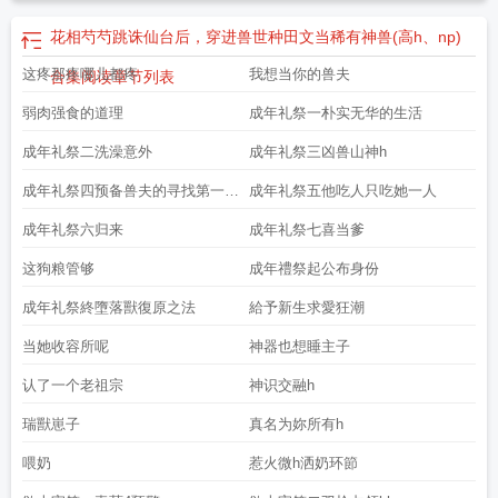
花相芍芍跳诛仙台后，穿进兽世种田文当稀有神兽(高h、np)
这疼那疼哪儿都疼
我想当你的兽夫
合集阅读
章节列表
弱肉强食的道理
成年礼祭一朴实无华的生活
成年礼祭二洗澡意外
成年礼祭三凶兽山神h
成年礼祭四预备兽夫的寻找第一兽
成年礼祭五他吃人只吃她一人
夫的诞
成年礼祭六归来
成年礼祭七喜当爹
这狗粮管够
成年禮祭起公布身份
成年礼祭終墮落獸復原之法
給予新生求愛狂潮
当她收容所呢
神器也想睡主子
认了一个老祖宗
神识交融h
瑞獸崽子
真名为妳所有h
喂奶
惹火微h洒奶环節