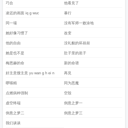
巧合
他看見了
凌迟的画面 iq g wuc
暴行
同一場
没有军师一败涂地
她好像习惯了
改变
他的自由
没礼貌的坏叔叔
她是也不是
肚子里的崽子
梅恩赫的命
新的命谱
好主意馊主意 yu wan g h ei n
再見
啰嗦精
同为恶魔
点燃病种强制
空殼
虚空终端
倒悬之梦一
倒悬之梦二
倒悬之梦三
我们谈谈