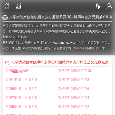
八零大院娇娇媳哄得京少心肝颤乔乔傅决川周淙全文无删减
苏明夏
/著
八零大院娇娇媳哄得京少心肝颤乔乔傅决川周淙全文无删减是由作者：苏明夏所
著，看书中文网免费提供八零大院娇娇媳哄得京少心肝颤乔乔傅决川周淙全文无
删减全文在线阅读。
三秒记住本站：看书中文网 网址：www.kanshuzw.com
八零小娇妻贺起
八零大
院乔一水全集
八零大院军婚宠爆宠小甜妻超甜乔乐
八零大院小甜妻 乔一水
八零大院娇娇媳哄得京少心肝颤乔乔傅决川周淙全文无删减
最
第463章 大结局
第462章 前世的乔乔10
新章节
第461章 前世的乔乔9
第460章 前世的乔乔8
第459章 前世的乔乔7
第458章 前世的乔乔6
第457章 前世的乔乔5
第456章 前世的乔乔4
第455章 前世的乔乔3
第454章 前世的乔乔2