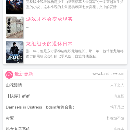
完整版小说天波杨府少主由圣诞稻草人最新写的一本穿越重生类
型的小说，这本小说的主角是杨希阿七佘赛花，文中的爱情...
游戏才不会变成现实
...
龙组组长的退休日常
那一年，他是东方最神秘组织龙组组长。那一年，他带领龙组将
西方的黑暗议会打的七零八落，血族向他臣服...
最新更新
www.kanshuzw.com
山花漫情
未了之人
【快穿】娇娇
有点怪
Damsels in Distress（bdsm短篇合集）
蝎子尾巴
赤鸾
柠檬酸不酸
熟女名器系统
富梅洛