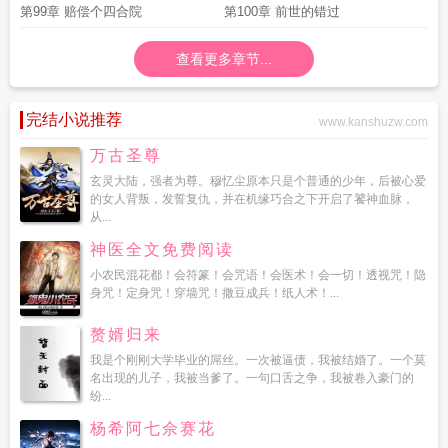
第99章 赔偿个四合院
第100章 前世的错过
查看更多章节...
完结小说推荐
www.kanshuzw.com
万古圣尊
玄灵大陆，强者为尊。穆忆尘原本只是个普通的少年，后被心爱
的女人背叛，发誓复仇，并在机缘巧合之下开启了饕神血脉，
从...
神医全文免费阅读
小农民混花都！会符篆！会咒语！会医术！会一切！透视咒！隐
身咒！定身咒！穿墙咒！撒豆成兵！纸人术！...
赘婿归来
我是个刚刚大学毕业的屌丝。一次被逼债，我被结婚了。一个莫
名出现的儿子，我被当爹了。一句口舌之争，我被卷入豪门的
纷...
杨希阿七佘赛花