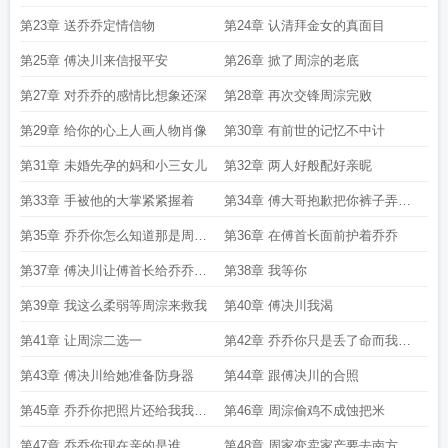
第23章 送乔乔定情信物
第24章 认清拜金女的真面目
第25章 傅决川来信报平安
第26章 掀了周淙的老底
第27章 对乔乔的感情比想象还深
第28章 再次交锋周淙完败
第29章 给你的心上人画人物肖像
第30章 有前世的记忆不中计
第31章 未婚先孕的妈和小三女儿
第32章 两人好般配好亲昵
第33章 手被他的大掌紧紧握着
第34章 傅大哥抱歉把你裤子弄脏
了
第35章 乔乔你怎么知道那是周淙
第36章 在傅首长面前护着乔乔
的声音
第37章 傅决川让傅首长给乔乔准
第38章 我等你
备礼物
第39章 我这么柔弱等周淙来救我
第40章 傅决川我渴
第41章 让周淙二选一
第42章 乔乔你只是丢了命而我会
失去爱情啊
第43章 傅决川给她准备防身器
第44章 跟傅决川的合照
第45章 乔乔你把照片还给我我就
第46章 周淙偷鸡不成蚀把米
放了你
第47章 乔乔你现在亲的是谁
第48章 周家变卖家产要去南方