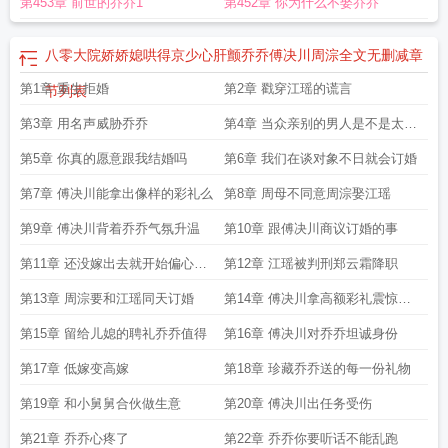
第453章 前世的乔乔1
第452章 你为什么不娶乔乔
八零大院娇娇媳哄得京少心肝颤乔乔傅决川周淙全文无删减
章
第1章 重生拒婚
第2章 戳穿江瑶的谎言
节列表
第3章 用名声威胁乔乔
第4章 当众亲别的男人是不是太浪
荡了点
第5章 你真的愿意跟我结婚吗
第6章 我们在谈对象不日就会订婚
第7章 傅决川能拿出像样的彩礼么
第8章 周母不同意周淙娶江瑶
第9章 傅决川背着乔乔气氛升温
第10章 跟傅决川商议订婚的事
第11章 还没嫁出去就开始偏心对
第12章 江瑶被判刑郑云霜降职
象
第13章 周淙要和江瑶同天订婚
第14章 傅决川拿高额彩礼震惊全
场
第15章 留给儿媳的聘礼乔乔值得
第16章 傅决川对乔乔坦诚身份
第17章 低嫁变高嫁
第18章 珍藏乔乔送的每一份礼物
第19章 和小舅舅合伙做生意
第20章 傅决川出任务受伤
第21章 乔乔心疼了
第22章 乔乔你要听话不能乱跑