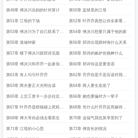
第49章 傅决川后妈的针对算计
第50章 监狱里的江母
第51章 江母的下场
第52章 叶乔乔真想让你全家看看
你现在的样子
第53章 傅决川为了自己联系了钟
第54章 傅决川想要只属于他的家
闻
第55章 港城钟家
第56章 郑诗出现跟钟海什么关系
第57章 楼下傅决川跟郑诗见面
第58章 郑诗的嫉妒你挑衅什么
第59章 傅决川和乔乔一起参加宴
第60章 郑诗你这是要造谣
会
第61章 有人勾引叶乔乔
第62章 乔乔你是不是应该对我负
责
第63章 两夫妻正大光明合谋
第64章 两人要生崽崽了
第65章 上交工资卡一步步拉近关
第66章 她也要骗对方一辈子
系
第67章 叶乔乔是瞎猫碰上死耗子
第68章 凭什么叶乔乔反而嫁得更
了
好了
第69章 傅大哥你必须去看医生
第70章 这福气我也算享受到了
第71章 江瑶的小心思
第72章 傅首长的情况