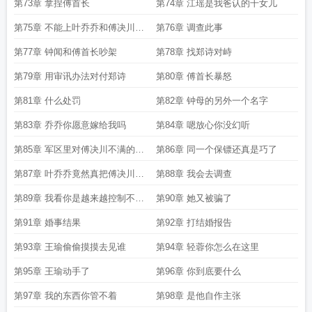
第73章 拿捏傅首长
第74章 江瑶是我爸认的干女儿
第75章 不能上叶乔乔和傅决川结
第76章 调查此事
婚
第77章 钟闻和傅首长吵架
第78章 找郑诗对峙
第79章 用审讯办法对付郑诗
第80章 傅首长暴怒
第81章 什么处罚
第82章 钟母的另外一个名字
第83章 乔乔你愿意嫁给我吗
第84章 嗯放心你没幻听
第85章 军区里对傅决川不满的女
第86章 同一个保镖还真是巧了
同志们
第87章 叶乔乔竟然真把傅决川拿
第88章 我会去调查
下了
第89章 我看你是越来越控制不住
第90章 她又被骗了
自己了
第91章 婚事结果
第92章 打结婚报告
第93章 王瑜偷偷摸摸去见谁
第94章 轻蓉你怎么在这里
第95章 王瑜动手了
第96章 你到底要什么
第97章 我的东西你管不着
第98章 是他自作主张