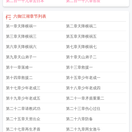
第二百一十九章去日本
第二百一十八章答应
转
六御江湖 神之哀伤
六御
六御彼此都认识吗
血御江湖免费观看
六御有没有
女主
龙御江湖升级版
六御好看吗
六御起点
六御是哪六御
六御的徒弟是谁
六
御和四御
六御分别管什么
这就是江湖御马
江湖六女侠
放置江湖第六
六御是什
六御江湖
章节列表
么意思
这就是江湖御马4
六御有女主吗
六御都是谁
一剑御江湖
六御分别掌管
第一章天降横祸一
第二章天降横祸二
什么
江湖不良人第六季
六御还是四御
六御四御
第三章天降横祸三
第五章天降横祸五
第六章天降横祸六
第七章天降横祸七
第九章天山弟子一
第十章天山弟子二
第十一章落难一
第十三章救援一
第十四章救援二
第十五章少年老成一
第十七章少年老成三
第十八章少年老成四
第十九章少年老成五
第二十一章矛盾重重二
第二十二章请教武功
第二十三章伤心过往
第二十五章天资出众
第二十六章防备
第二十七章再生矛盾
第二十九章两女激斗