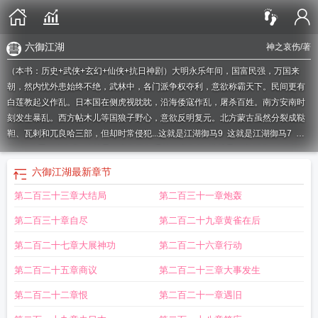
六御江湖
神之哀伤
/著
（本书：历史+武侠+玄幻+仙侠+抗日神剧）大明永乐年间，国富民强，万国来
朝，然内忧外患始终不绝，武林中，各门派争权夺利，意欲称霸天下。民间更有
白莲教起义作乱。日本国在侧虎视眈眈，沿海倭寇作乱，屠杀百姓。南方安南时
刻发生暴乱。西方帖木儿等国狼子野心，意欲反明复元。北方蒙古虽然分裂成鞑
靼、瓦剌和兀良哈三部，但却时常侵犯...
这就是江湖御马9
这就是江湖御马7
六
御by
放置江湖御龙
这就是江湖御马1
爆炒江湖御前
这就是江湖 破御
血御江
湖
神剑御江湖
六御是指什么
六御全称
江湖之不良人六
六御是谁
六御的简
六御江湖
最新章节
介
六御讲的是什么
六御谁最厉害
六御怎么样
江湖悠悠第六关
六御分别掌管什
第二百三十三章大结局
第二百三十一章炮轰
么详细
六御的御是什么意思
血狱江湖
放置江湖第六章
御江湖什么意思
六御是
哪六个
六御为什么变成四御
这就是江湖 御马
六御江湖百度百科
江湖六兄
第二百三十章自尽
第二百二十九章黄雀在后
弟
画江湖之不良人第六季
六御指的是什么
这就是江湖御马3
江湖悠悠侠道第六
关
我来自江湖御气
六御百度百科
这就是江湖御敌
六御江湖txt
权御江湖
这就
第二百二十七章大展神功
第二百二十六章行动
是江湖御马8
六御txt
六御图片
六御的职责
六御与四御
六御地位
六御职责
江
第二百二十五章商议
第二百二十三章大事发生
湖六凤下册
江湖御侠客
这就是江湖御马5
放置江湖第六关
江湖六凤免费阅
读
六御指的是哪几位神仙
六御剑阵容
六御全集
六御大帝分别掌管什么
爆炒江
第二百二十二章恨
第二百二十一章遇旧
湖 御前
六御百科
这就是江湖御
这就是江湖破御
御剑江湖攻略
放置江湖六