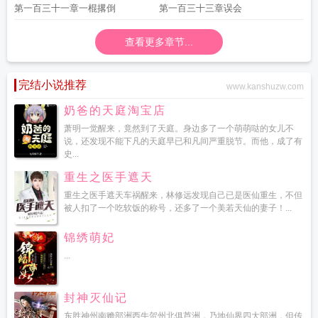
第一百三十一章一棍撂倒
第一百三十三章误会
查看更多章节...
完结小说推荐
www.kanshuzw.com
奶爸的天庭淘宝店
萧明一觉醒来，竟然到了天庭。身边多了一个萌萌哒的女儿不
说，还发现不能下凡的天庭早已和凡间严重脱节。而他，成了有
史...
重生之医手遮天
重生之医手遮天车祸醒来，林修远发现自己已是医仙重生，不但
被人扣了一个吃软饭的称号，还多了一个美若天仙的妻子！...
锦绣萌妃
...
封神灭仙记
东胜神州南赡部洲西牛贺州北俱芦洲，乃地仙界四大部洲，但传