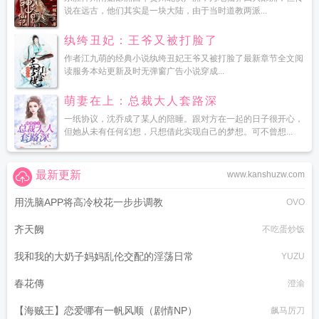
说在远古，他们其实是一块大陆，由于当时道教两派...
纨绔丑妃：王爷又被打脸了
作者江九萌的经典小说纨绔丑妃王爷又被打脸了最新章节全文阅
读服务本站更新及时无弹窗广告小说穿成...
萌妻在上：总裁大人套路深
一纸协议，沈乔成了某人的陪睡。跟对方在一起的日子很开心，
但她从未有任何幻想，只想借此实现自己的梦想。可不曾想...
最新更新
www.kanshuzw.com
用洗脑APP将高冷校花一步步调教
OVO
齐天阙
不吃蛋炒饭
我和我的大奶子妈妈乱伦交配的淫荡日常
YUZU
春花傳
澄渝
【海贼王】恋爱哪有一帆风顺（剧情NP）
飙马厉刀