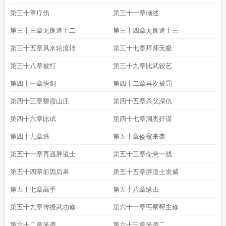
第三十章疗伤
第三十一章倾述
第三十三章无良道士二
第三十四章无良道士三
第三十五章风水轮流转
第三十七章拜师无极
第三十八章被打
第三十九章比武较艺
第四十一章悟剑
第四十二章再次被罚
第四十三章碧霞山庄
第四十五章杀父深仇
第四十六章比试
第四十七章洞悉奸谋
第四十九章逃
第五十章倭寇来袭
第五十一章再遇胖道士
第五十三章命悬一线
第五十四章前因后果
第五十五章胖道士发威
第五十七章高手
第五十八章缘由
第五十九章传授武功修
第六十一章丐帮帮主修
第六十二章来袭
第六十三章来袭二