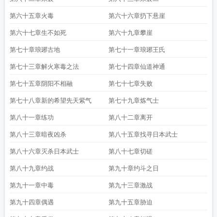
第六十五章火毒
第六十六章扔下悬崖
第六十七章生不如死
第六十九章攀崖
第七十章琅琊古地
第七十一章琅琊王氏
第七十三章解火寒毒之法
第七十四章仙道神通
第七十五章阴阳不相融
第七十七章失败
第七十八章新的希望先天紫气
第七十九章炼气士
第八十一章练功
第八十二章离开
第八十三章暗夜凶杀
第八十五章找寻日本武士
第八十六章灭杀日本武士
第八十七章切磋
第八十九章约战
第九十章约斗之日
第九十一章中毒
第九十三章激战
第九十四章偶遇
第九十五章胁迫